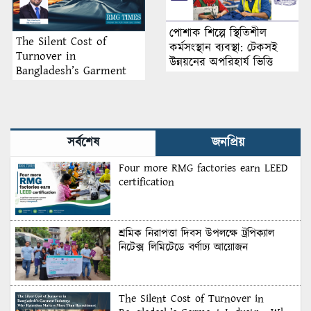
পোশাক শিল্পে স্থিতিশীল
The Silent Cost of
কর্মসংস্থান ব্যবস্থা: টেকসই
Turnover in
উন্নয়নের অপরিহার্য ভিত্তি
Bangladesh’s Garment
Industry: Why Retention
Matters More Than
Recruitment
সর্বশেষ
জনপ্রিয়
Four more RMG factories earn LEED
certification
শ্রমিক নিরাপত্তা দিবস উপলক্ষে ট্রপিক্যাল
নিটেক্স লিমিটেডে বর্ণাঢ্য আয়োজন
The Silent Cost of Turnover in