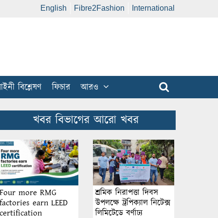
English
Fibre2Fashion
International
ইনী বিশ্লেষণ
ফিচার
আরও
খবর বিভাগের আরো খবর
শ্রমিক নিরাপত্তা দিবস
Four more RMG
উপলক্ষে ট্রপিক্যাল নিটেক্স
factories earn LEED
লিমিটেডে বর্ণাঢ্য
certification