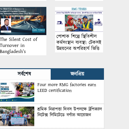
আয়োজন
পোশাক শিল্পে স্থিতিশীল
The Silent Cost of
কর্মসংস্থান ব্যবস্থা: টেকসই
Turnover in
উন্নয়নের অপরিহার্য ভিত্তি
Bangladesh’s
Garment Industry:
Why Retention
Matters More Than
সর্বশেষ
জনপ্রিয়
Recruitment
Four more RMG factories earn
LEED certification
শ্রমিক নিরাপত্তা দিবস উপলক্ষে ট্রপিক্যাল
নিটেক্স লিমিটেডে বর্ণাঢ্য আয়োজন