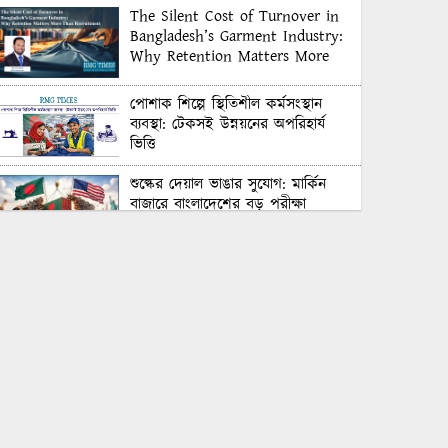
The Silent Cost of Turnover in
Bangladesh’s Garment Industry:
Why Retention Matters More
Than Recruitment
পোশাক শিল্পে স্থিতিশীল কর্মসংস্থান
ব্যবস্থা: টেকসই উন্নয়নের অপরিহার্য
ভিত্তি
শুল্কের দেয়াল ভাঙার সুযোগ: মার্কিন
বাজারে বাংলাদেশের বড় পরীক্ষা
Honoring Excellence: Texstream
Fashion Ltd. Rewards Best
Workers–2026
Control Union Bangladesh Hosts
Country’s First-Ever Carbon-
Neutral Sustainability Conference