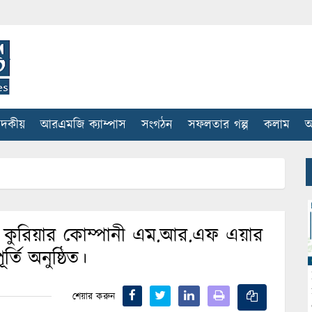
াদকীয়
আরএমজি ক্যাম্পাস
সংগঠন
সফলতার গল্প
কলাম
আ
নাল কুরিয়ার কোম্পানী এম.আর.এফ এয়ার
র্তি অনুষ্ঠিত।
শেয়ার করুন