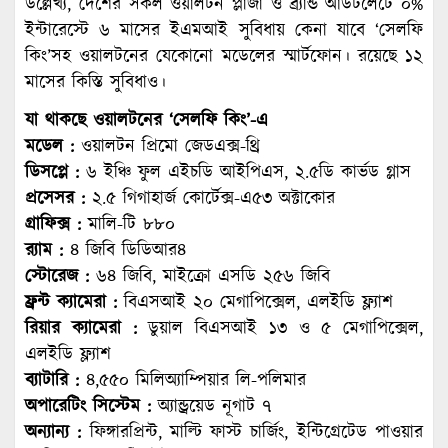
উল্লেখ্য, দেশের সকল ওয়ালটন প্লাজা ও ব্র্যান্ড আউটলেটে ০%
ইন্টারেস্টে ৬ মাসের ইএমআই সুবিধায় কেনা যাবে ‘সেলফি
কিং’সহ ওয়ালটনের যেকোনো মডেলের স্মার্টফোন। রয়েছে ১২
মাসের কিস্তি সুবিধাও।
যা থাকছে ওয়ালটনের ‘সেলফি কিং’-এ
মডেল :
ওয়ালটন প্রিমো জেডএক্স-থ্রি
ডিসপ্লে :
৬ ইঞ্চি ফুল এইচডি আইপিএস, ২.৫ডি কার্ভড গ্লাস
প্রসেসর :
২.৫ গিগাহার্জ কোর্টেক্স-এ৫৩ অক্টাকোর
গ্রাফিক্স :
মালি-টি ৮৮০
র‌্যাম :
৪ জিবি ডিডিআর৪
স্টোরেজ :
৬৪ জিবি, মাইক্রো এসডি ২৫৬ জিবি
ফ্রন্ট ক্যামেরা :
বিএসআই ২০ মেগাপিক্সেল, এলইডি ফ্ল্যাশ
রিয়ার ক্যামেরা :
ডুয়াল বিএসআই ১৩ ও ৫ মেগাপিক্সেল,
এলইডি ফ্ল্যাশ
ব্যাটারি :
৪,৫৫০ মিলিঅ্যাম্পিয়ার লি-পলিমার
অপারেটিং সিস্টেম :
অ্যান্ড্রয়েড নূগাট ৭
অন্যান্য :
ফিঙ্গারপ্রিন্ট, মাল্টি ফাস্ট চার্জিং, ইন্টিগ্রেটেড পাওয়ার