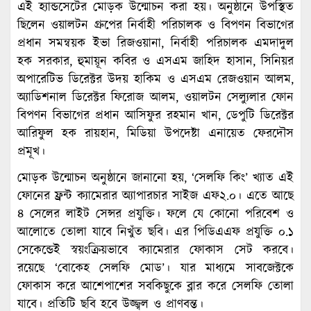
এই হ্যান্ডসেটের মোড়ক উন্মোচন করা হয়। অনুষ্ঠানে উপস্থিত
ছিলেন ওয়ালটন গ্রুপের নির্বাহী পরিচালক ও বিপণন বিভাগের
প্রধান সমন্বয়ক ইভা রিজওয়ানা, নির্বাহী পরিচালক এমদাদুল
হক সরকার, হুমায়ূন কবির ও এসএম জাহিদ হাসান, সিনিয়র
অপারেটিভ ডিরেক্টর উদয় হাকিম ও এসএম রেজওয়ান আলম,
অ্যাডিশনাল ডিরেক্টর ফিরোজ আলম, ওয়ালটন সেল্যুলার ফোন
বিপণন বিভাগের প্রধান আসিফুর রহমান খান, ডেপুটি ডিরেক্টর
আরিফুল হক রায়হান, মিডিয়া উপদেষ্টা এনায়েত ফেরদৌস
প্রমূখ।
মোড়ক উন্মোচন অনুষ্ঠানে জানানো হয়, ‘সেলফি কিং’ খ্যাত এই
ফোনের ফ্রন্ট ক্যামেরার অ্যাপারচার সাইজ এফ২.০। এতে আছে
৪ সেলের লাইট সেন্সর প্রযুক্তি। ফলে যে কোনো পরিবেশ ও
আলোতে তোলা যাবে নিখুঁত ছবি। এর পিডিএএফ প্রযুক্তি ০.১
সেকেন্ডেই স্বয়ংক্রিয়ভাবে ক্যামেরার ফোকাস সেট করবে।
রয়েছে ‘বোকেহ সেলফি মোড’। যার মাধ্যমে সাবজেক্টকে
ফোকাস করে আশেপাশের সবকিছুকে ব্লার করে সেলফি তোলা
যাবে। প্রতিটি ছবি হবে উজ্জ্বল ও প্রাণবন্ত।