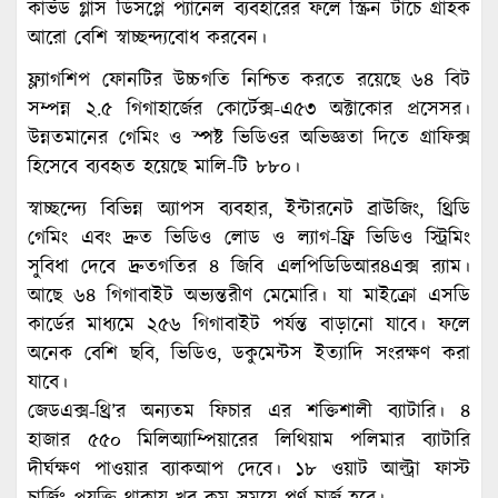
কার্ভড গ্লাস ডিসপ্লে প্যানেল ব্যবহারের ফলে স্ক্রিন টাচে গ্রাহক
আরো বেশি স্বাচ্ছন্দ্যবোধ করবেন।
ফ্ল্যাগশিপ ফোনটির উচ্চগতি নিশ্চিত করতে রয়েছে ৬৪ বিট
সম্পন্ন ২.৫ গিগাহার্জের কোর্টেক্স-এ৫৩ অক্টাকোর প্রসেসর।
উন্নতমানের গেমিং ও স্পষ্ট ভিডিওর অভিজ্ঞতা দিতে গ্রাফিক্স
হিসেবে ব্যবহৃত হয়েছে মালি-টি ৮৮০।
স্বাচ্ছন্দ্যে বিভিন্ন অ্যাপস ব্যবহার, ইন্টারনেট ব্রাউজিং, থ্রিডি
গেমিং এবং দ্রুত ভিডিও লোড ও ল্যাগ-ফ্রি ভিডিও স্ট্রিমিং
সুবিধা দেবে দ্রুতগতির ৪ জিবি এলপিডিডিআর৪এক্স র‌্যাম।
আছে ৬৪ গিগাবাইট অভ্যন্তরীণ মেমোরি। যা মাইক্রো এসডি
কার্ডের মাধ্যমে ২৫৬ গিগাবাইট পর্যন্ত বাড়ানো যাবে। ফলে
অনেক বেশি ছবি, ভিডিও, ডকুমেন্টস ইত্যাদি সংরক্ষণ করা
যাবে।
জেডএক্স-থ্রি’র অন্যতম ফিচার এর শক্তিশালী ব্যাটারি। ৪
হাজার ৫৫০ মিলিঅ্যাম্পিয়ারের লিথিয়াম পলিমার ব্যাটারি
দীর্ঘক্ষণ পাওয়ার ব্যাকআপ দেবে। ১৮ ওয়াট আল্ট্রা ফাস্ট