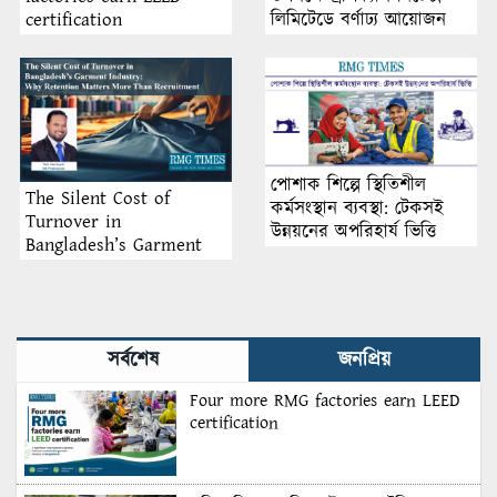
লিমিটেডে বর্ণাঢ্য আয়োজন
certification
পোশাক শিল্পে স্থিতিশীল
The Silent Cost of
কর্মসংস্থান ব্যবস্থা: টেকসই
Turnover in
উন্নয়নের অপরিহার্য ভিত্তি
Bangladesh’s Garment
Industry: Why Retention
Matters More Than
Recruitment
সর্বশেষ
জনপ্রিয়
Four more RMG factories earn LEED
certification