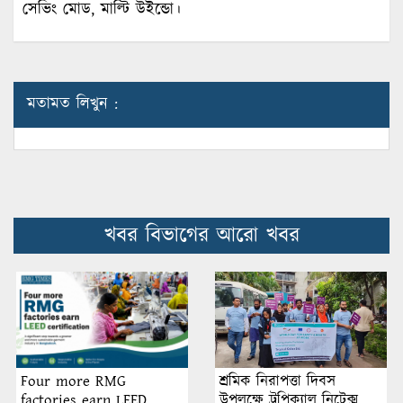
সেভিং মোড, মাল্টি উইন্ডো।
মতামত লিখুন :
খবর বিভাগের আরো খবর
শ্রমিক নিরাপত্তা দিবস
Four more RMG
উপলক্ষে ট্রপিক্যাল নিটেক্স
factories earn LEED