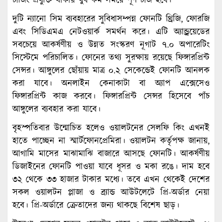
চার্জিং প্রযুক্তি থাকায় খুব কম সময়ে পূর্ণ চার্জ হবে।
দুটি ন্যানো সিম ব্যবহারের সুবিধাসম্পন্ন ফোনটি থ্রিজি, ফোরজি
এবং সিডিএমএ নেটওয়ার্ক সমর্থন করে। এটি অ্যান্ড্রয়েডের
সবচেয়ে আকর্ষণীয় ও উন্নত সংস্করণ নূগাট ৭.০ অপারেটিং
সিস্টেমে পরিচালিত। ফোনের তথ্য সুরক্ষায় রয়েছে ফিঙ্গারপ্রিন্ট
সেন্সর। আঙ্গুলের ছোঁয়ায় মাত্র ০.২ সেকেন্ডেই ফোনটি আনলক
করা যাবে। অনলাইন কেনাকাটা বা অ্যাপ এক্সেসেও
ফিঙ্গারপ্রিন্ট কাজ করবে। ফিঙ্গারপ্রিন্ট সেন্সর হিসেবে পাঁচ
আঙ্গুলের ব্যবহার করা যাবে।
বৃহস্পতিবার উন্মোচিত হলেও ওয়ালটনের সেলফি কিং এখনই
হাতে পাচ্ছেন না স্মার্টফোনপ্রেমিরা। ওয়ালটন কর্তৃপক্ষ জানায়,
আগামি মাসের মাঝামাঝি বাজারে আসছে ফোনটি। আকর্ষণীয়
ডিজাইনের ফোনটি পাওয়া যাবে ধূসর ও মকা রঙে। দাম হবে
৩২ থেকে ৩৩ হাজার টাকার মধ্যে। তবে এখন থেকেই দেশের
সকল ওয়ালটন প্লাজা ও ব্র্যান্ড আউটলেটে প্রি-অর্ডার নেয়া
হবে। প্রি-অর্ডারে ক্রেতাদের জন্য থাকছে বিশেষ ছাড়।