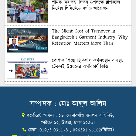
শ্রমিক নিরাপত্তা দিবস উপলক্ষে ট্রপিক্যাল
নিটেক্স লিমিটেডে বর্ণাঢ্য আয়োজন
The Silent Cost of Turnover in
Bangladesh’s Garment Industry: Why
Retention Matters More Than
Recruitment
পোশাক শিল্পে স্থিতিশীল কর্মসংস্থান ব্যবস্থা:
টেকসই উন্নয়নের অপরিহার্য ভিত্তি
শুল্কের দেয়াল ভাঙার সুযোগ: মার্কিন বাজারে
বাংলাদেশের বড় পরীক্ষা
সম্পাদক : মোঃ আব্দুল আলিম
কর্পোরেট অফিস : ১৬, সোনারগাঁও জনপদ এভিনিউ,
Honoring Excellence: Texstream
Fashion Ltd. Rewards Best Workers–
সেক্টর# ১২, উত্তরা, ঢাকা-১২৩০।
2026
ফোন: 01973 035178 , 096391-55162(নিউজ)