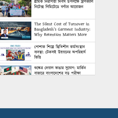
শ্রমিক নিরাপত্তা দিবস উপলক্ষে ট্রপিক্যাল
নিটেক্স লিমিটেডে বর্ণাঢ্য আয়োজন
The Silent Cost of Turnover in
Bangladesh’s Garment Industry:
Why Retention Matters More
Than Recruitment
পোশাক শিল্পে স্থিতিশীল কর্মসংস্থান
ব্যবস্থা: টেকসই উন্নয়নের অপরিহার্য
ভিত্তি
শুল্কের দেয়াল ভাঙার সুযোগ: মার্কিন
বাজারে বাংলাদেশের বড় পরীক্ষা
Honoring Excellence: Texstream
Fashion Ltd. Rewards Best
Workers–2026
Control Union Bangladesh Hosts