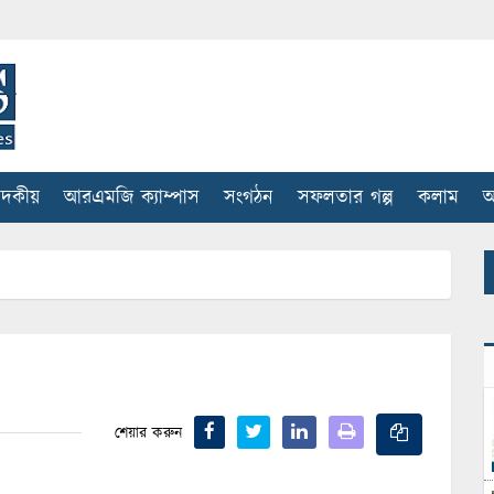
াদকীয়
আরএমজি ক্যাম্পাস
সংগঠন
সফলতার গল্প
কলাম
আ
শেয়ার করুন