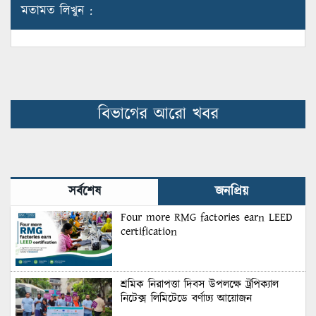
মতামত লিখুন :
বিভাগের আরো খবর
সর্বশেষ
জনপ্রিয়
Four more RMG factories earn LEED
certification
শ্রমিক নিরাপত্তা দিবস উপলক্ষে ট্রপিক্যাল
নিটেক্স লিমিটেডে বর্ণাঢ্য আয়োজন