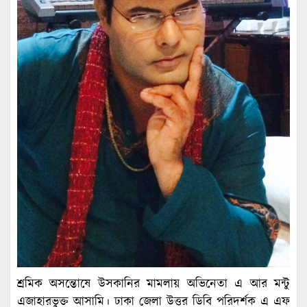
শ্রমিক অসন্তোষে উসকানির মামলায় অভিনেতা এ আর মন্টু
এজাহারভুক্ত আসামি। ঢাকা জেলা উত্তর ডিবি পরিদর্শক এ এফ