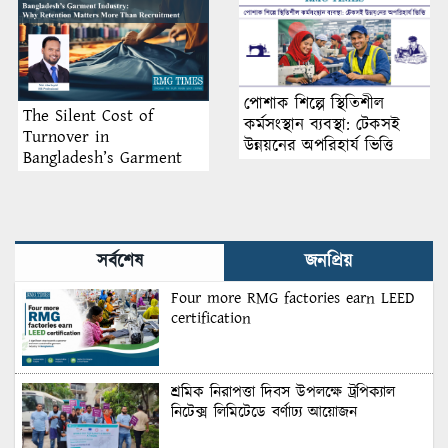
পোশাক শিল্পে স্থিতিশীল
The Silent Cost of
কর্মসংস্থান ব্যবস্থা: টেকসই
Turnover in
উন্নয়নের অপরিহার্য ভিত্তি
Bangladesh’s Garment
Industry: Why Retention
Matters More Than
Recruitment
সর্বশেষ
জনপ্রিয়
Four more RMG factories earn LEED
certification
শ্রমিক নিরাপত্তা দিবস উপলক্ষে ট্রপিক্যাল
নিটেক্স লিমিটেডে বর্ণাঢ্য আয়োজন