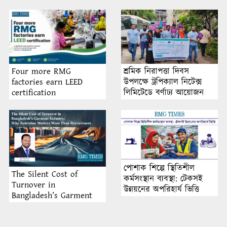
শ্রমিক নিরাপত্তা দিবস
Four more RMG
উপলক্ষে ট্রপিক্যাল নিটেক্স
factories earn LEED
লিমিটেডে বর্ণাঢ্য আয়োজন
certification
পোশাক শিল্পে স্থিতিশীল
The Silent Cost of
কর্মসংস্থান ব্যবস্থা: টেকসই
Turnover in
উন্নয়নের অপরিহার্য ভিত্তি
Bangladesh’s Garment
Industry: Why Retention
Matters More Than