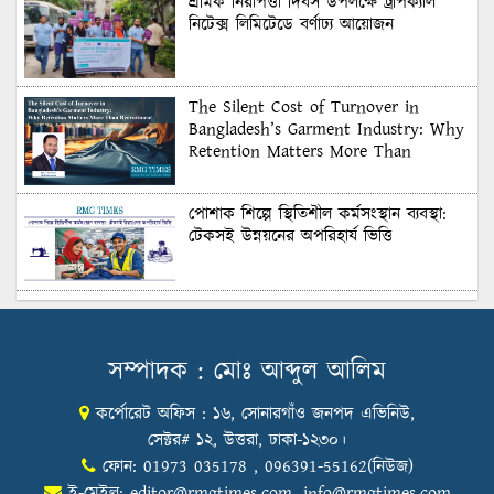
শ্রমিক নিরাপত্তা দিবস উপলক্ষে ট্রপিক্যাল
নিটেক্স লিমিটেডে বর্ণাঢ্য আয়োজন
The Silent Cost of Turnover in
Bangladesh’s Garment Industry: Why
Retention Matters More Than
Recruitment
পোশাক শিল্পে স্থিতিশীল কর্মসংস্থান ব্যবস্থা:
টেকসই উন্নয়নের অপরিহার্য ভিত্তি
শুল্কের দেয়াল ভাঙার সুযোগ: মার্কিন বাজারে
বাংলাদেশের বড় পরীক্ষা
সম্পাদক : মোঃ আব্দুল আলিম
কর্পোরেট অফিস : ১৬, সোনারগাঁও জনপদ এভিনিউ,
Honoring Excellence: Texstream
Fashion Ltd. Rewards Best Workers–
সেক্টর# ১২, উত্তরা, ঢাকা-১২৩০।
2026
ফোন: 01973 035178 , 096391-55162(নিউজ)
ই-মেইল:
editor@rmgtimes.com
,
info@rmgtimes.com