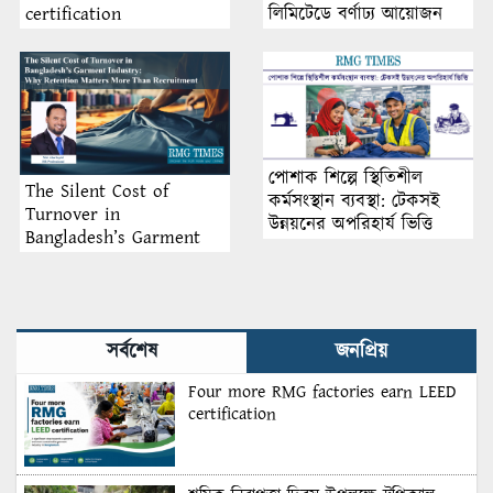
লিমিটেডে বর্ণাঢ্য আয়োজন
certification
পোশাক শিল্পে স্থিতিশীল
The Silent Cost of
কর্মসংস্থান ব্যবস্থা: টেকসই
Turnover in
উন্নয়নের অপরিহার্য ভিত্তি
Bangladesh’s Garment
Industry: Why Retention
Matters More Than
Recruitment
সর্বশেষ
জনপ্রিয়
Four more RMG factories earn LEED
certification