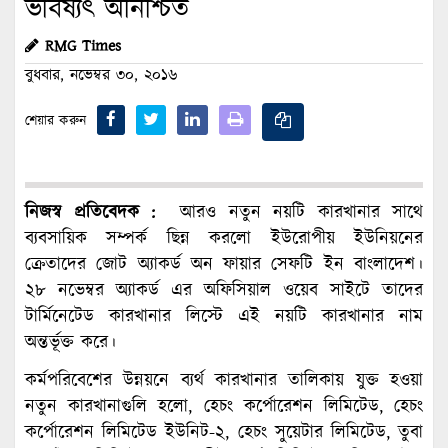
ভবিষ্যৎ অনিশ্চিত
RMG Times
বুধবার, নভেম্বর ৩০, ২০১৬
শেয়ার করুন
নিজস্ব প্রতিবেদক :
আরও নতুন নয়টি কারখানার সাথে
ব্যবসায়িক সম্পর্ক ছিন্ন করলো ইউরোপীয় ইউনিয়নের
ক্রেতাদের জোট অ্যাকর্ড অন ফায়ার সেফটি ইন বাংলাদেশ।
২৮ নভেম্বর অ্যাকর্ড এর অফিসিয়াল ওয়েব সাইটে তাদের
টার্মিনেটেড কারখানার লিস্টে এই নয়টি কারখানার নাম
অন্তর্ভূক্ত করে।
কর্মপরিবেশের উন্নয়নে ব্যর্থ কারখানার তালিকায় যুক্ত হওয়া
নতুন কারখানাগুলি হলো, হেচং কর্পোরেশন লিমিটেড, হেচং
কর্পোরেশন লিমিটেড ইউনিট-২, হেচং সুয়েটার লিমিটেড, তুবা