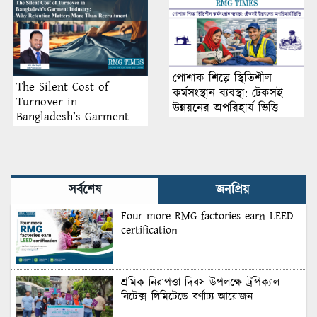
পোশাক শিল্পে স্থিতিশীল
The Silent Cost of
কর্মসংস্থান ব্যবস্থা: টেকসই
Turnover in
উন্নয়নের অপরিহার্য ভিত্তি
Bangladesh’s Garment
Industry: Why Retention
Matters More Than
Recruitment
সর্বশেষ
জনপ্রিয়
Four more RMG factories earn LEED
certification
শ্রমিক নিরাপত্তা দিবস উপলক্ষে ট্রপিক্যাল
নিটেক্স লিমিটেডে বর্ণাঢ্য আয়োজন