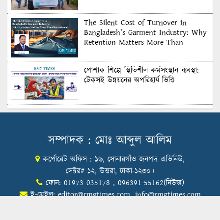
The Silent Cost of Turnover in
Bangladesh’s Garment Industry: Why
Retention Matters More Than
Recruitment
পোশাক শিল্পে স্থিতিশীল কর্মসংস্থান ব্যবস্থা:
টেকসই উন্নয়নের অপরিহার্য ভিত্তি
শুল্কের দেয়াল ভাঙার সুযোগ: মার্কিন বাজারে
বাংলাদেশের বড় পরীক্ষা
সম্পাদক : মোঃ আব্দুল আলিম
কর্পোরেট অফিস : ১৬, সোনারগাঁও জনপদ এভিনিউ,
Honoring Excellence: Texstream
Fashion Ltd. Rewards Best Workers–
সেক্টর# ১২, উত্তরা, ঢাকা-১২৩০।
2026
ফোন: 01973 035178 , 096391-55162(নিউজ)
ই-মেইল:
editor@rmgtimes.com
,
info@rmgtimes.com
Control Union Bangladesh Hosts