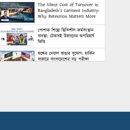
The Silent Cost of Turnover in
Bangladesh’s Garment Industry:
Why Retention Matters More
Than Recruitment
পোশাক শিল্পে স্থিতিশীল কর্মসংস্থান
ব্যবস্থা: টেকসই উন্নয়নের অপরিহার্য
ভিত্তি
শুল্কের দেয়াল ভাঙার সুযোগ: মার্কিন
বাজারে বাংলাদেশের বড় পরীক্ষা
Honoring Excellence: Texstream
Fashion Ltd. Rewards Best
Workers–2026
Control Union Bangladesh Hosts
Country’s First-Ever Carbon-
Neutral Sustainability Conference