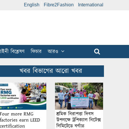
English
Fibre2Fashion
International
ইনী বিশ্লেষণ
ফিচার
আরও
খবর বিভাগের আরো খবর
শ্রমিক নিরাপত্তা দিবস
Four more RMG
উপলক্ষে ট্রপিক্যাল নিটেক্স
factories earn LEED
লিমিটেডে বর্ণাঢ্য
certification