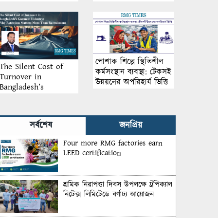
আয়োজন
পোশাক শিল্পে স্থিতিশীল
The Silent Cost of
কর্মসংস্থান ব্যবস্থা: টেকসই
Turnover in
উন্নয়নের অপরিহার্য ভিত্তি
Bangladesh’s
Garment Industry:
Why Retention
Matters More Than
সর্বশেষ
জনপ্রিয়
Recruitment
Four more RMG factories earn
LEED certification
শ্রমিক নিরাপত্তা দিবস উপলক্ষে ট্রপিক্যাল
নিটেক্স লিমিটেডে বর্ণাঢ্য আয়োজন