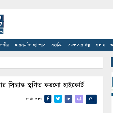
াদকীয়
আরএমজি ক্যাম্পাস
সংগঠন
সফলতার গল্প
কলাম
আ
োর সিদ্ধান্ত স্থগিত করলো হাইকোর্ট
শেয়ার করুন