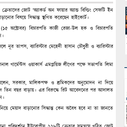
রেতাদের জোট ‘অ্যাকর্ড অন ফায়ার অ্যান্ড বিল্ডিং সেফটি ইন
ানোর বিষয়ে সিদ্ধান্ত স্থগিত করেছেন হাইকোর্ট।
 (১৫ অক্টোবর) বিচারপতি কাজী রেজা-উল হক ও বিচারপতি
ন।
নূর তাপস, ব্যারিস্টার মেহেদী হাসান চৌধুরী ও ব্যারিস্টার
ল গার্মেন্টস ওয়াকার্স এমপ্লয়িজ লীগের পক্ষে সভাপতি লিমা
 বলেন, সরকার, মালিকপক্ষ ও শ্রমিকদের অনুমোদন না দিয়ে
মেয়াদ তিন বছর বাড়ায়। এর বিরুদ্ধে রিট আবেদনের পর আদালত
েন।
নিয়ে মেয়াদ বাড়ানোর সিদ্ধান্ত কেন অবৈধ হবে না তা জানতে
রখানা পরিদর্শনে ইউরোপীয় ২২৮টি ক্রেতার সমন্বয়ে গঠিত জোট