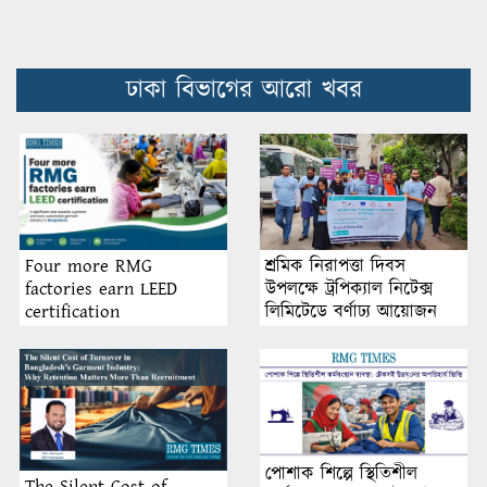
ঢাকা বিভাগের আরো খবর
শ্রমিক নিরাপত্তা দিবস
Four more RMG
উপলক্ষে ট্রপিক্যাল নিটেক্স
factories earn LEED
লিমিটেডে বর্ণাঢ্য আয়োজন
certification
পোশাক শিল্পে স্থিতিশীল
The Silent Cost of