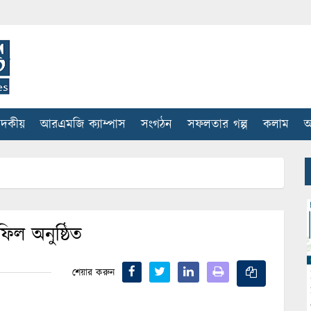
াদকীয়
আরএমজি ক্যাম্পাস
সংগঠন
সফলতার গল্প
কলাম
আ
িল অনুষ্ঠিত
শেয়ার করুন