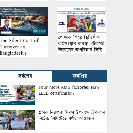
আয়োজন
পোশাক শিল্পে স্থিতিশীল
The Silent Cost of
কর্মসংস্থান ব্যবস্থা: টেকসই
Turnover in
উন্নয়নের অপরিহার্য ভিত্তি
Bangladesh’s
Garment Industry:
Why Retention
Matters More Than
সর্বশেষ
জনপ্রিয়
Recruitment
Four more RMG factories earn
LEED certification
শ্রমিক নিরাপত্তা দিবস উপলক্ষে ট্রপিক্যাল
নিটেক্স লিমিটেডে বর্ণাঢ্য আয়োজন