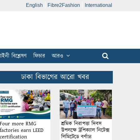
English
Fibre2Fashion
International
ইনী বিশ্লেষণ
ফিচার
আরও
ঢাকা বিভাগের আরো খবর
শ্রমিক নিরাপত্তা দিবস
Four more RMG
উপলক্ষে ট্রপিক্যাল নিটেক্স
factories earn LEED
লিমিটেডে বর্ণাঢ্য
certification