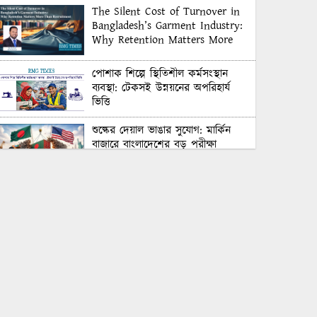
The Silent Cost of Turnover in
Bangladesh’s Garment Industry:
Why Retention Matters More
Than Recruitment
পোশাক শিল্পে স্থিতিশীল কর্মসংস্থান
ব্যবস্থা: টেকসই উন্নয়নের অপরিহার্য
ভিত্তি
শুল্কের দেয়াল ভাঙার সুযোগ: মার্কিন
বাজারে বাংলাদেশের বড় পরীক্ষা
Honoring Excellence: Texstream
Fashion Ltd. Rewards Best
Workers–2026
Control Union Bangladesh Hosts
Country’s First-Ever Carbon-
Neutral Sustainability Conference