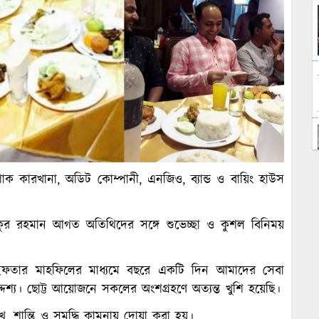
াক কারখানা, অডিট কোম্পানী, এনজিও, ব্যান্ড ও বায়িং হাউস
িকুর রহমান আগত অতিথিদের সঙ্গে শুভেচ্ছা ও কুশল বিনিময়
ফতার মাহফিলের মাধ্যমে বছরে একটি দিন আমাদের সেবা
শ্য। ছোট্ট আয়োজনে সকলের অংশগ্রহণে অত্যন্ত খুশি হয়েছি।
শান্তি ও সমৃদ্ধি কামনায় দোয়া করা হয়।