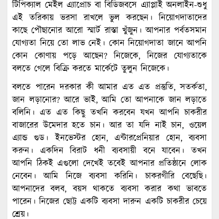
টিপিক্যাল মেইল এ্যাপ্রোচ বা বিডিজবসে এ্যাপ্লাই অনলাইন-শুধু
এই তরিকায় ভরসা রাখলে ভুল করছেন। নিয়োগদাতাদের
কাছে পৌছানোর আরো স্মার্ট রাস্তা খুঁজুন। আপনার পর্বতসমান
যোগ্যতা নিয়ে তো লাভ নেই। কোন নিয়োগদাতা জানে আপনি
কোন কোণায় পড়ে আছেন? নিজেকে, নিজের যোগ্যতাকে
বলতে গেলে বিক্রি করতে মার্কেটে তুলুন নিজেকে।
বলতে পারেন দরকার কী আমার এত এত প্রস্তুতি, সতর্কতা,
জান লড়ানোর? আরে ভাই, আমি তো আপনাকে জান লড়াতে
বলিনি। এত এত কিছু তখনি করবেন যখন আপনি চাকরীর
বাজারের উমেদার হতে চান। আর তা যদি নাই চান, ওয়েল
এ্যান্ড গুড। ইনভেস্টর হোন, এন্টারপ্রেনিয়ার হোন, ব্যবসা
করুন। একদিন বিরাট ধনী ব্যবসায়ী বনে যাবেন। তখন
আপনি ঠিকই এগুলো দেখেই তবেই আপনার প্রতিষ্ঠানে লোক
নেবেন। আমি নিজে ব্যবসা করিনি। চাকরগীরি বেছেছি।
আপনাদের বলব, বয়স থাকতে ব্যবসা করার কথা ভাবতে
পারেন। নিজের ছোট্ট একটি ব্যবসা দারুন একটি চাকরীর চেয়ে
শ্রেয়।