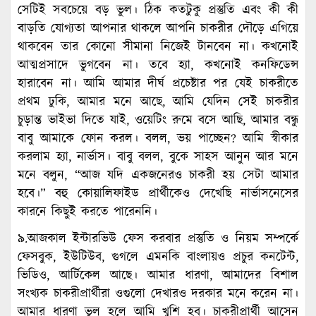
সেটিই সবচেয়ে বড় ভুল। ঠিক কতটুকু প্রস্তুতি এবং কী কী
বাড়তি যোগ্যতা আপনার থাকলে আপনি চাকরীর দৌড়ে এগিয়ে
থাকবেন তার কোনো সীমানা নিজেই টানবেন না। কখনোই
আত্মপ্রসাদে ভুগবেন না। তবে হ্যা, কখনোই কনফিডেন্স
হারাবেন না। আমি আমার দীর্ঘ প্রচেষ্টার পর যেই চাকরীতে
প্রথম ঢুকি, আমার মনে আছে, আমি যেদিন সেই চাকরীর
চুড়ান্ত ভাইভা দিতে যাই, ওয়েটিং রুমে বসে আছি, আমার বন্ধু
বাবু আমাকে ফোন করল। বলল, ভয় পাচ্ছেন? আমি স্বীকার
করলাম হ্যা, নার্ভাস। বাবু বলল, বুকে সাহস আনুন আর মনে
মনে বলুন, “আজ যদি একজনেরও চাকরী হয় সেটা আমার
হবে।” বহু কোয়ালিফাইড প্রার্থীকেও দেখেছি নার্ভাসনেসের
কারনে কিছুই করতে পারেননি।
৯.আজকাল ইন্টারভিউ ফেস করবার প্রস্তুতি ও নিয়ম সম্পর্কে
ফেসবুক, ইউটিউব, গুগলে এমনকি বাংলায়ও প্রচুর কনটেন্ট,
ভিডিও, আর্টিকেল আছে। আমার ধারণা, আমাদের বিশাল
সংখ্যক চাকরীপ্রার্থীরা ওগুলো দেখারও দরকার মনে করেন না।
আমার ধারণা ভুল হলে আমি খুশি হব। চাকরীপ্রার্থী আসেন