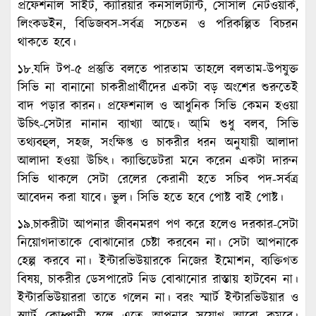
প্রফেশনাল সাইট, ক্যারিয়ার কনসালট্যান্ট, সোসাল নেটওয়ার্ক,
লিংকডইন, বিডিজবস-সর্বত্র ‍সচেতন ও পরিকল্পিত বিচরন
থাকতে হবে।
১৮.যদি টপ-৫ প্রস্তুতি বলতে পারতাম তাহলে বলতাম-উপযুক্ত
সিভি না বানানো চাকরীপ্রার্থীদের একটা বড় অংশের শুরুতেই
বাদ পড়ার কারন। প্রফেশনাল ও আধুনিক সিভি কেমন হওয়া
উচিৎ-সেটার নানান ব্যাখ্যা আছে। আ্মি শুধু বলব, সিভি
তথ্যবহুল, সহজ, সংক্ষিপ্ত ও চাকরীর ধরন অনুযায়ী আলাদা
আলাদা হওয়া উচিৎ। ক্যান্ডিডেটরা মনে করেন একটা দারুন
সিভি থাকলে সেটা রেলের কেরানী হতে সচিব পদ-সর্বত্র
আবেদন করা যাবে। ভুল। সিভি হতে হবে পোষ্ট বাই পোষ্ট।
১৯.চাকরীটা আপনার জীবনমরণ পণ করে হলেও দরকার-সেটা
নিয়োগদাতাকে বোঝানোর চেষ্টা করবেন না। সেটা আপনাকে
হেল্প করবে না। ইন্টারভিউয়ারকে নিজের ইমোশন, ব্যক্তিগত
বিষয়, চাকরীর ডেসপারেট নিড বোঝানোর রাস্তায় হাটবেন না।
ইন্টারভিউয়াররা তাতে গলেন না। বরং স্মার্ট ইন্টারভিউয়ার ও