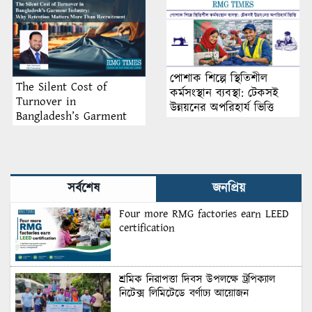
পোশাক শিল্পে স্থিতিশীল
The Silent Cost of
কর্মসংস্থান ব্যবস্থা: টেকসই
Turnover in
উন্নয়নের অপরিহার্য ভিত্তি
Bangladesh’s Garment
Industry: Why Retention
Matters More Than
Recruitment
সর্বশেষ
জনপ্রিয়
Four more RMG factories earn LEED
certification
শ্রমিক নিরাপত্তা দিবস উপলক্ষে ট্রপিক্যাল
নিটেক্স লিমিটেডে বর্ণাঢ্য আয়োজন