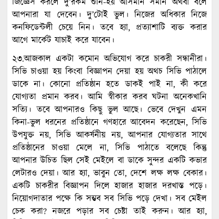
জিজ্ঞেস করলে দু’রকম শুনি-হয় আসমান সমান অথবা বলে
আপনারা যা দেবেন। দু’টোই ভুল। নিজের অধিকার নিজে
কনফিডেন্টলী চেয়ে নিন। তবে হ্যা, প্রত্যাশাটি ব্যক্ত করার
আগে মার্কেট যাচাই করে যাবেন।
২৩.আজকাল একটা কমোন অভিযোগ করে চাকরী সন্ধানীরা।
সিভি চাওয়া হয় কিংবা বিজ্ঞাপন দেয়া হয় অথচ সিভি পাঠালে
ডাকে না। কোনো প্রতিষ্ঠান হতে ডাকই পাই না, কী করে
যোগ্যতা প্রমান করব। আমি স্বীকার করব ঘটনা অনেকখানি
সত্যি। তবে আপনারও কিছু ভুল আছে। ভেবে দেখুন এমন
কিনা-ভুল ধরনের প্রতিষ্ঠানে গণহারে আবেদন করেছেন, সিভি
উপযুক্ত নয়, সিভি আকর্ষনীয় নয়, আপনার যোগ্যতার সাথে
প্রতিষ্ঠানের চাওয়া মেলে না, সিভি পাঠাতে বলেছে কিন্তু
আপনার উচিত ছিল সেই মেইলে বা ডাকে সুন্দর একটি কভার
লেটারও দেয়া। আর হ্যা, ভাবুন তো, দেশে লক্ষ লক্ষ বেকার।
একটি চাকরীর বিজ্ঞাপন দিলে হাজার হাজার দরখাস্ত পড়ে।
নিয়োগদাতার পক্ষে কি সম্ভব সব সিভি পড়ে দেখা। সব মেইল
চেক করা? নজরে পড়ার সব চেষ্টা তাই করুন। আর হ্যা,