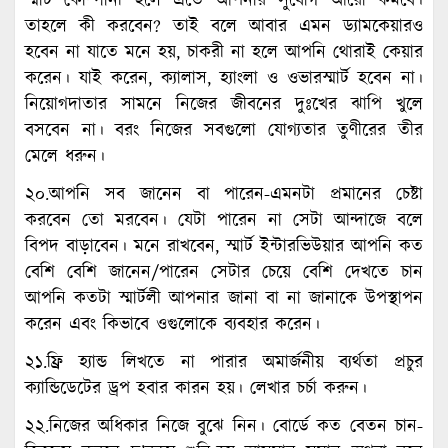
স্মার্ট কোম্পানী হলে এতে আপনার সুযোগ আরো কমবে।
তাহলে কী করবেন? তাই বলে আবার এমন ড্যামকেয়ারও
হবেন না যাতে মনে হয়, চাকরী না হলে আপনি থোরাই কেয়ার
করেন। যাই করেন, ক্যালাস, হ্যাংলা ও ওভারস্মার্ট হবেন না।
নিয়োগদাতার সামনে নিজের জীবনের দুঃখের ঝাপি খুলে
বসবেন না। বরং নিজের সবগুলো যোগ্যতার তুণীরের তীর
মেলে ধরুন।
২০.আপনি সব জানেন বা পারেন-এমনটা প্রমানের চেষ্টা
করবেন তো মরবেন। যেটা পারেন না সেটা আন্দাজে বলে
বিপদ বাড়াবেন। মনে রাখবেন, স্মার্ট ইন্টারভিউয়ার আপনি কত
বেশি বেশি জানেন/পারেন সেটার চেয়ে বেশি দেখতে চান
আপনি কতটা স্মার্টলী আপনার জানা বা না জানাকে উপস্থাপন
করেন এবং কিভাবে ওগুলোকে ব্যবহার করেন।
২১.ফ্রি হ্যান্ড লিখতে না পারার অমার্জনীয় ব্যর্থতা প্রচুর
ক্যান্ডিডেটের ড্রপ হবার কারন হয়। লেখার চর্চা করুন।
২২.নিজের অধিকার নিজে বুঝে নিন। বোর্ডে কত বেতন চান-