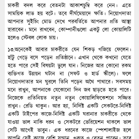
চাকরী বদল করে বেতনটা আকাশচুম্বি করে নেন। এতে
সাময়িক লাভ হয় বটে। তবে দীর্ঘমেয়াদে ক্ষতি। নিয়োগদাতা
আপনার সুইচিং মোড দেখে পরবর্তিতে আপনার প্রতি আস্থা
হারাবেন। মনে রাখবেন, কোম্পানীগুলো একটু লো কোয়ালিটি
হলেও স্টেবল লোক চায়।
১৩.অনেকেই আবার চাকরীতে যেন শিকড় গজিয়ে ফেলেন।
হাঁটু গেড়ে বসে পড়েন প্রতিষ্ঠানে। এখান থেকে কখনো যেতে
হতে পারে সেই বিষয়টা ভুলে যান। নিজের আর কোনো রকম
ব্যক্তিগত উন্নয়ন ঘটান না (সফট ও হার্ড স্কীলে)। ফলে
নিয়োগদাতার মন ঘুরলে তিনি পড়েন অথৈ পাথারে। সবসময়
মনে রাখুন, আপনাকে যেকোনো দিন জব ছাড়তে হতে পারে।
নিজেকে প্রতিনিয়ত নতুন নতুন কোয়ালিফিকেশনে সজ্জিত
রাখুন। রেডি থাকুন। আর হ্যা, নির্দিষ্ট একটি সেকটরে-নির্দিষ্ট
একটি টাইপের কাজে-নির্দিষ্ট একটি ঘরানার চাকরীতে থেকে
যাওয়া ভাল নাকি ধরন ও সেকটরে ভেরিয়েশন থাকলে ভাল
সেটি আগেই ভাবুন। এক ধরনের কাজে স্পেশালাইজ হলে
আপনি সেই কাজে বেশি সম্মান, গুরুত্ব ও বেতন পাবেন। তবে