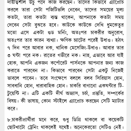
দায়ীত্বশীল উঁচু পদে কাজ করছেন। তাদের কিভাবে এ্যাপ্রোচ
করলে তারা সেটা পজিটিভলি নেবেন, তাদের সময়ের মূল্য
কতটা, তারা কতটা ব্যস্ত থাকেন, আপনাকে কতটা সময়
দেবেন সেটা বুঝতে হবে। কাউকে কাউকে দেখি ধুমকেতুর
মতো এসে একটা গুড মর্নিং, অতঃপর চাকরীর অনুরোধ,
অতঃপর তার কারন ব্যখ্যা। ক্ষণিক চ্যাটের পরেই উধাও। হঠাৎ
৭ দিন পরে আবার নক, খানিক মেসেজিং-উধাও। আবার তার
৩ ঘন্টা পরে নক। রাতের গভীরে নক। নাহ, এভাবে আর যাই
হোক, আপনি একজন কর্পোরেট পার্সনকে আপনার জন্য কাজ
করাতে পারবেন না। কিভাবে পারবেন সেটা একটু নিজেই
ভাবলে পাবেন। তবে সংক্ষেপে বললে বলব সিরিয়াস হোন,
সাবধানি হোন, ধারাবাহিক হোন। চাকরি বাগানো একঘন্টার টি-
টুয়েন্টি না। এটি একটি দীর্ঘ অভ্যাস, চর্চা, প্রস্তুতি, সম্পর্কের
বিষয়। কী ভাষায়, কোন স্টাইলে এ্যাপ্রোচ করছেন সেটি ম্যাটার
করে।
৮.চাকরীপ্রার্থীরা মনে করে, শুধু ডিগ্রি থাকলে বা কয়েকটি
ছোটখাটো ট্রেনিং থাকলেই যথেষ্ট। অনেকেরতো সেটিও নেই।