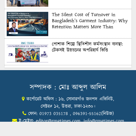
The Silent Cost of Turnover in
Bangladesh’s Garment Industry: Why
Retention Matters More Than
Recruitment
পোশাক শিল্পে স্থিতিশীল কর্মসংস্থান ব্যবস্থা:
টেকসই উন্নয়নের অপরিহার্য ভিত্তি
শুল্কের দেয়াল ভাঙার সুযোগ: মার্কিন বাজারে
বাংলাদেশের বড় পরীক্ষা
সম্পাদক : মোঃ আব্দুল আলিম
কর্পোরেট অফিস : ১৬, সোনারগাঁও জনপদ এভিনিউ,
Honoring Excellence: Texstream
Fashion Ltd. Rewards Best Workers–
সেক্টর# ১২, উত্তরা, ঢাকা-১২৩০।
2026
ফোন: 01973 035178 , 096391-55162(নিউজ)
ই-মেইল:
editor@rmgtimes.com
,
info@rmgtimes.com
Control Union Bangladesh Hosts