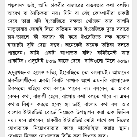
পড়লাম? ভাই, আমি চাকরীর বাজারের বাস্তবতার কথা বলছি।
আবেগ বা নৈতিকতা নয়। যিনি বা যেই কোম্পানীরা চাকরী
দেবে তারা যদি ইংরেজিতে দক্ষতা খোঁজেন আর আপনি
মাতৃভাষার দোহাই দিয়ে অভিমান করে ইংরেজিকে দুরে সরাতে
চান-তাহলে কী করার? কী করে ইংরেজিতে দক্ষ হবেন?
হাজারটা বুদ্ধি দেয়া সম্ভব। অনেকেই অনেক তরিকা বলতে
পারবেন। আমি একটা আপাতত বলি? কমিটমেন্ট আর
প্রাকটিস। এদুটোই ৮০% কাজে দেবে। বাকিগুলো মিলে ২০%।
৩.দুঃখজনক হলেও সত্যি, ইংরেজিতে তো বললামই। আমাদের
চাকরীপ্রার্থীদের একটা বিরাট সংখ্যক অংশ এমনকি বাংলাতেও
ঠিকমতো গুছিয়ে কথা বলতে পারেন না। বলবেন, এ আবার
কেমন কথা, বাঙালী ছেলে, বাংলায় কথা বলতে পারে না-এমন
কথাও বিশ্বাস করতে হবে? হ্যা ভাই, বাংলায় কথা বলা আর
বাংলায় ইন্টারভিউ বোর্ডে নিজেকে উপস্থাপন করা এক জিনিস
নয়। মনে রাখবেন, চাকরীর ইন্টারভিউ মোটা দাগে হল নিজের
যোগ্যতাকে নিয়োগদাতার কাছে মার্কেটাইজ করার স্থান।
সেখানে নিজের যোগ্যতাকে বিক্রি করা শিখতে হবে।