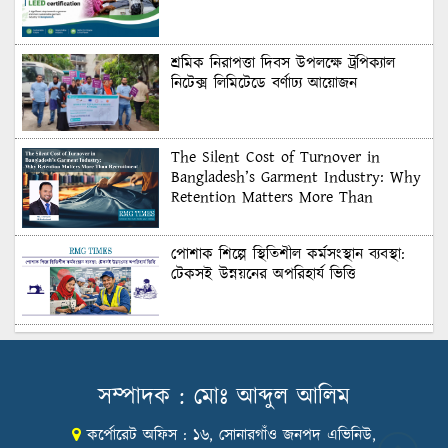
শ্রমিক নিরাপত্তা দিবস উপলক্ষে ট্রপিক্যাল
নিটেক্স লিমিটেডে বর্ণাঢ্য আয়োজন
The Silent Cost of Turnover in
Bangladesh’s Garment Industry: Why
Retention Matters More Than
Recruitment
পোশাক শিল্পে স্থিতিশীল কর্মসংস্থান ব্যবস্থা:
টেকসই উন্নয়নের অপরিহার্য ভিত্তি
শুল্কের দেয়াল ভাঙার সুযোগ: মার্কিন বাজারে
বাংলাদেশের বড় পরীক্ষা
সম্পাদক : মোঃ আব্দুল আলিম
কর্পোরেট অফিস : ১৬, সোনারগাঁও জনপদ এভিনিউ,
Honoring Excellence: Texstream