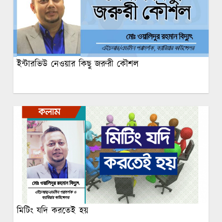
ইন্টারভিউ নেওয়ার কিছু জরুরী কৌশল
মিটিং যদি করতেই হয়