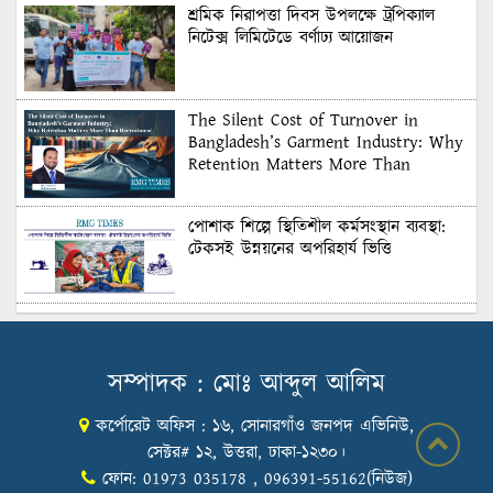
শ্রমিক নিরাপত্তা দিবস উপলক্ষে ট্রপিক্যাল
নিটেক্স লিমিটেডে বর্ণাঢ্য আয়োজন
The Silent Cost of Turnover in
Bangladesh’s Garment Industry: Why
Retention Matters More Than
Recruitment
পোশাক শিল্পে স্থিতিশীল কর্মসংস্থান ব্যবস্থা:
টেকসই উন্নয়নের অপরিহার্য ভিত্তি
শুল্কের দেয়াল ভাঙার সুযোগ: মার্কিন বাজারে
বাংলাদেশের বড় পরীক্ষা
সম্পাদক : মোঃ আব্দুল আলিম
কর্পোরেট অফিস : ১৬, সোনারগাঁও জনপদ এভিনিউ,
Honoring Excellence: Texstream
Fashion Ltd. Rewards Best Workers–
সেক্টর# ১২, উত্তরা, ঢাকা-১২৩০।
2026
ফোন: 01973 035178 , 096391-55162(নিউজ)