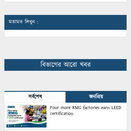
মতামত লিখুন :
বিভাগের আরো খবর
সর্বশেষ
জনপ্রিয়
Four more RMG factories earn LEED
certification