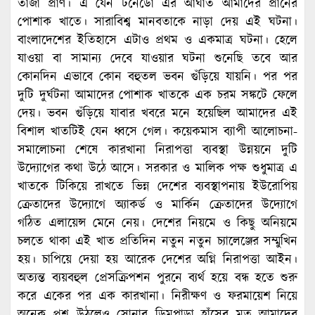
তাজা প্রাণ। এ যেন টর্নেডো এর আঘাত আমাদের প্রানের
পোশাক খাতে। সারাবিশ্ব মানবতাকে নাড়া দেয় এই ঘটনা।
বাংলাদেশের ইতিহাসে এটাও প্রথম ও একমাত্র ঘটনা। হেলে
যাওয়া বা সামান্য দেবে যাওয়ার ঘটনা শুনেছি তবে আর
কোনদিন এভাবে কোন বহুতল ভবন গুঁড়িয়ে যায়নি। পর পর
দুটি দুর্ঘটনা আমাদের পোশাক খাতকে এক চরম সঙ্কটে ফেলে
দেয়। ভবন গুঁড়িয়ে যাবার খবরে মনে হয়েছিল আমাদের এই
বিশাল খাতটিই যেন ধ্বসে গেল। কয়েকমাস ব্যাপী আলোচনা-
সমালোচনা শেষে কারখানা নিরাপত্তা ব্যবস্থা উন্নয়নে দুটি
উদ্যোগের কথা উঠে আসে। সরকার ও মালিক পক্ষ শুধুমাত্র এ
খাতকে টিকিয়ে রাখতে ভিন্ন দেশের ব্যবস্থাপনায় ইউরোপিয়
ক্রেতাদের উদ্যোগে অ্যাকর্ড ও মার্কিন ক্রেতাদের উদ্যোগে
গঠিত এলায়েন্স মেনে নেয়। দেশের নিয়মে ও কিছু অনিয়মে
চলতে থাকা এই খাত প্রতিদিন নতুন নতুন চ্যালেঞ্জের সম্মুখিন
হয়। চাপিয়ে দেয়া হয় আরেক দেশের অগ্নি নিরাপত্তা আইন।
অত্যন্ত ব্যয়বহুল প্রেসক্রিপশন পুরনে ব্যর্থ হয়ে বন্ধ হতে শুরু
করে একের পর এক কারখানা। নিরীক্ষণ ও ফরমায়েশ নিয়ে
অনেক প্রশ্ন উঠলেও সোনার ডিমপাড়া হাঁসের মত আমাদের