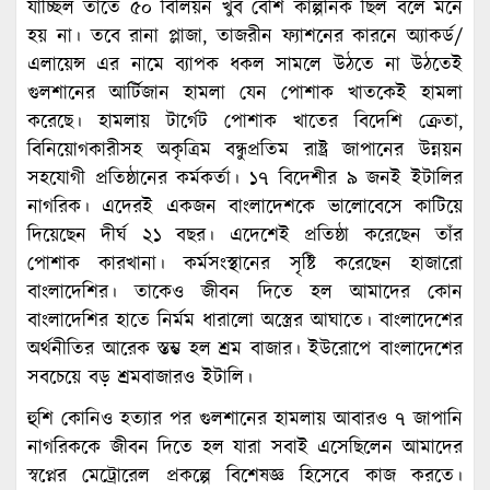
যাচ্ছিল তাতে ৫০ বিলিয়ন খুব বেশি কাল্পনিক ছিল বলে মনে
হয় না। তবে রানা প্লাজা, তাজরীন ফ্যাশনের কারনে অ্যাকর্ড/
এলায়েন্স এর নামে ব্যাপক ধকল সামলে উঠতে না উঠতেই
গুলশানের আর্টিজান হামলা যেন পোশাক খাতকেই হামলা
করেছে। হামলায় টার্গেট পোশাক খাতের বিদেশি ক্রেতা,
বিনিয়োগকারীসহ অকৃত্রিম বন্ধুপ্রতিম রাষ্ট্র জাপানের উন্নয়ন
সহযোগী প্রতিষ্ঠানের কর্মকর্তা। ১৭ বিদেশীর ৯ জনই ইটালির
নাগরিক। এদেরই একজন বাংলাদেশকে ভালোবেসে কাটিয়ে
দিয়েছেন দীর্ঘ ২১ বছর। এদেশেই প্রতিষ্ঠা করেছেন তাঁর
পোশাক কারখানা। কর্মসংস্থানের সৃষ্টি করেছেন হাজারো
বাংলাদেশির। তাকেও জীবন দিতে হল আমাদের কোন
বাংলাদেশির হাতে নির্মম ধারালো অস্ত্রের আঘাতে। বাংলাদেশের
অর্থনীতির আরেক স্তম্ভ হল শ্রম বাজার। ইউরোপে বাংলাদেশের
সবচেয়ে বড় শ্রমবাজারও ইটালি।
হুশি কোনিও হত্যার পর গুলশানের হামলায় আবারও ৭ জাপানি
নাগরিককে জীবন দিতে হল যারা সবাই এসেছিলেন আমাদের
স্বপ্নের মেট্রোরেল প্রকল্পে বিশেষজ্ঞ হিসেবে কাজ করতে।