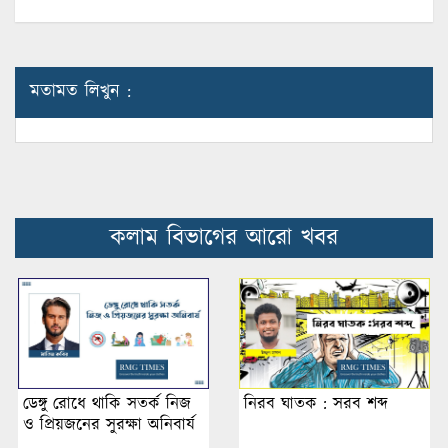
মতামত লিখুন :
কলাম বিভাগের আরো খবর
ডেঙ্গু রোধে থাকি সতর্ক নিজ
নিরব ঘাতক : সরব শব্দ
ও প্রিয়জনের সুরক্ষা অনিবার্য