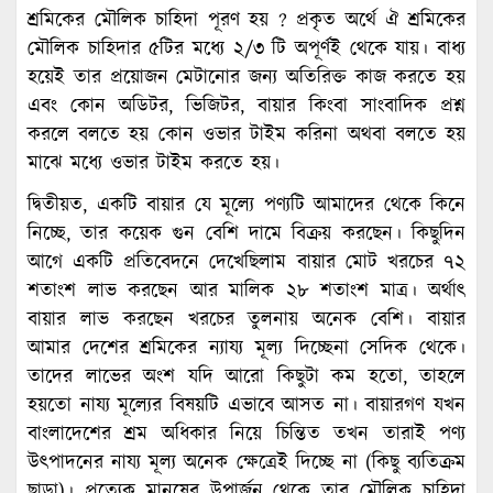
শ্রমিকের মৌলিক চাহিদা পূরণ হয় ? প্রকৃত অর্থে ঐ শ্রমিকের
মৌলিক চাহিদার ৫টির মধ্যে ২/৩ টি অপূর্ণই থেকে যায়। বাধ্য
হয়েই তার প্রয়োজন মেটানোর জন্য অতিরিক্ত কাজ করতে হয়
এবং কোন অডিটর, ভিজিটর, বায়ার কিংবা সাংবাদিক প্রশ্ন
করলে বলতে হয় কোন ওভার টাইম করিনা অথবা বলতে হয়
মাঝে মধ্যে ওভার টাইম করতে হয়।
দ্বিতীয়ত, একটি বায়ার যে মূল্যে পণ্যটি আমাদের থেকে কিনে
নিচ্ছে, তার কয়েক গুন বেশি দামে বিক্রয় করছেন। কিছুদিন
আগে একটি প্রতিবেদনে দেখেছিলাম বায়ার মোট খরচের ৭২
শতাংশ লাভ করছেন আর মালিক ২৮ শতাংশ মাত্র। অর্থাৎ
বায়ার লাভ করছেন খরচের তুলনায় অনেক বেশি। বায়ার
আমার দেশের শ্রমিকের ন্যায্য মূল্য দিচ্ছেনা সেদিক থেকে।
তাদের লাভের অংশ যদি আরো কিছুটা কম হতো, তাহলে
হয়তো নায্য মূল্যের বিষয়টি এভাবে আসত না। বায়ারগণ যখন
বাংলাদেশের শ্রম অধিকার নিয়ে চিন্তিত তখন তারাই পণ্য
উৎপাদনের নায্য মূল্য অনেক ক্ষেত্রেই দিচ্ছে না (কিছু ব্যতিক্রম
ছাড়া)। প্রত্যেক মানুষের উপার্জন থেকে তার মৌলিক চাহিদা