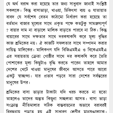
যে অর্থ বরাদ্দ করা হয়েছে তার জন্য সাধুবাদ জানাই সংশ্লিষ্ট
সকলকে। কিন্তু বাসাভাড়া, খাওয়া, চিকিৎসা ব্যয় ও যাতায়াত
বাবদ যে সর্বশেষ বেতন কাঠামো নির্ধারণ করা হয়েছে তা
বর্তমান বাজার মূল্যের সাথে প্রকৃত পক্ষে কতটুকু সামঞ্জস্যপূর্ণ
? বায়ার দাম না বাড়ালে মালিক বাড়াতে পারবে না ঠিক। কিন্তু
বায়ারের সাথে দক্ষতার সাথে দরকষাকষি করে মূল্য বৃদ্ধির
কাজ শ্রমিকের নয়। ঐ কাজটি সফলতার সাথে সম্পাদন করার
দায়িত্ব মালিকের। মালিকগণ যদি বিজিএমইএ ও বিকেএমইএ
এর সহায়তায় ক্রেতা গোষ্ঠীর সাথে দর কষাকষি করে তৈরি
পোশাকের মূল্য কিছুটাও বৃদ্ধি করতে পারেন তাহলে আমার
দেশের খেটে খাওয়া মানুষের জীবনে আসতে পারে আরো
একটু স্বাচ্ছন্দ্য। যার প্রভাব পড়বে সারা দেশের সর্বস্তরের
মানুষের উপর।
শ্রমিকের বাসা ভাড়ার টাকাটা যদি খরচ করতে না হতো
তাহলেও তাদের অন্তত কিছুনা সচ্ছলতা আসত। বাসা ভাড়া
সংক্রান্ত নীতিমালার সঠিক বাস্তবায়নের অভাবে বরাবরই
বিরম্বনায় পড়তে হয় এই সাধারণ শ্রেণীর মানুষগুলোকে।