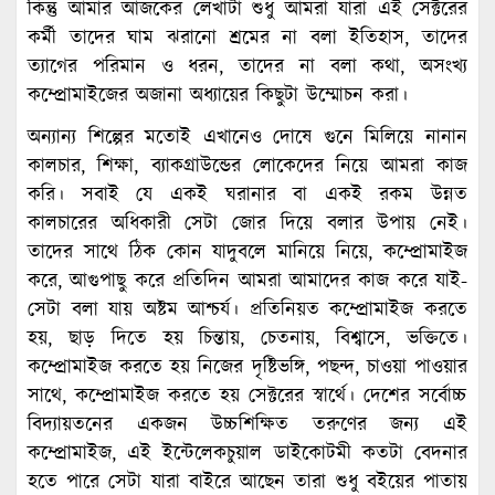
কিন্তু আমার আজকের লেখাটা শুধু আমরা যারা এই সেক্টরের
কর্মী তাদের ঘাম ঝরানো শ্রমের না বলা ইতিহাস, তাদের
ত্যাগের পরিমান ও ধরন, তাদের না বলা কথা, অসংখ্য
কম্প্রোমাইজের অজানা অধ্যায়ের কিছুটা উম্মোচন করা।
অন্যান্য শিল্পের মতোই এখানেও দোষে গুনে মিলিয়ে নানান
কালচার, শিক্ষা, ব্যাকগ্রাউন্ডের লোকেদের নিয়ে আমরা কাজ
করি। সবাই যে একই ঘরানার বা একই রকম উন্নত
কালচারের অধিকারী সেটা জোর দিয়ে বলার উপায় নেই।
তাদের সাথে ঠিক কোন যাদুবলে মানিয়ে নিয়ে, কম্প্রোমাইজ
করে, আগুপাছু করে প্রতিদিন আমরা আমাদের কাজ করে যাই-
সেটা বলা যায় অষ্টম আশ্চর্য। প্রতিনিয়ত কম্প্রোমাইজ করতে
হয়, ছাড় দিতে হয় চিন্তায়, চেতনায়, বিশ্বাসে, ভক্তিতে।
কম্প্রোমাইজ করতে হয় নিজের দৃষ্টিভঙ্গি, পছন্দ, চাওয়া পাওয়ার
সাথে, কম্প্রোমাইজ করতে হয় সেক্টরের স্বার্থে। দেশের সর্বোচ্চ
বিদ্যায়তনের একজন উচ্চশিক্ষিত তরুণের জন্য এই
কম্প্রোমাইজ, এই ইন্টেলেকচুয়াল ডাইকোটমী কতটা বেদনার
হতে পারে সেটা যারা বাইরে আছেন তারা শুধু বইয়ের পাতায়