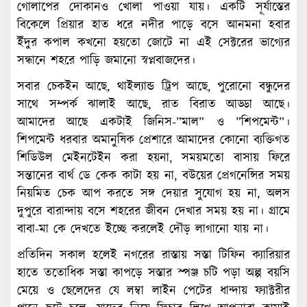
গোলাপের দোকানও খোলা পাওয়া যায়। একটি সূর্যাস্তের
বিকেলে প্রিয়ার হাত ধরে নদীর পাড়ে বসে আনমনা হবার
ইঁদুর কপাল কখনো হয়তো জোটে না এই সেক্টরের ভাগ্যের
সন্ধানে শহরে পাড়ি জমানো স্বপ্নবাজদের।
সবার চেকইন আছে, থাইল্যান্ড ট্রিপ আছে, পুরোনো বন্ধুদের
সাথে সম্পর্ক ঝালাই আছে, রাত বিরাত আড্ডা আছে।
আমাদের আছে একটাই জিনিস-”মাল” ও ”শিপমেন্ট”।
শিপমেন্ট ধরবার অমানুষিক প্রেশারে আমাদের কোনো ব্যক্তিগত
শিডিউল মেইনটেইন করা হয়না, সময়মতো বাসায় ফিরে
সন্তানের বার্থ ডে কেক কাটা হয় না, বউয়ের প্রেগনেন্সির সময়
নিয়মিত চেক আপ করতে সঙ্গ দেয়ার সুযোগ হয় না, অলস
দুপুরে বারান্দায় বসে শহরের জীবন দেখার সময় হয় না। গ্রামে
বাবা-মা কে দেখতে ইচ্ছে করলেই দৌড় লাগানো যায় না।
প্রতিদিন সকাল হলেই নগরের রাস্তায় সস্তা টিফিন ক্যারিয়ার
হাতে ততোধিক সস্তা কাপড়ে সস্তার স্পঞ্জ চটি পড়া অল্প বয়সি
মেয়ে ও ছেলেদের যে লম্বা লাইন পেটের ধান্দায় ফ্যাক্টরীর