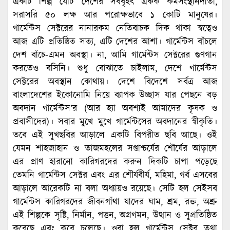
একটি শিল্প যেটি দেশের সর্ববৃহৎ একক কর্মসংস্থানদাতা,
সরাসরি ৫০ লক্ষ আর পরোক্ষভাবে ১ কোটি মানুষের।
গার্মেন্টস সেক্টরের নানারকম নেতিবাচক দিক থাকা স্বত্বেও
আজ এটি প্রতিষ্ঠিত সত্য, এটি দেশের আশা। গার্মেন্টস বাঁচলে
দেশ বাঁচে-এমন অবস্থা। না, আমি গার্মেন্টস সেক্টরের গুণগান
করতেও বসিনি। শুধু বোঝাতে চাইলাম, দেশে গার্মেন্টস
সেক্টরের অবস্থান কোথায়। দেশে বিদেশে সর্বত্র আজ
বাংলাদেশের ইকোনোমি নিয়ে ব্যাপক উচ্ছাস যার পেছনে বড়
অবদান গার্মেন্টস’র (আর হ্যা অবশ্যই আমাদের কৃষক ও
প্রবাসীদের)। সবার মুখে মুখে গার্মেন্টসের অবদানের স্বীকৃতি।
তবে এই সুখছবির আড়ালে একটি বিপরীত ছবি আছে। ওই
যেমন শাহজাহান ও তাজমহলের সপ্তাশ্চর্যের শৌর্যের আড়ালে
এর প্রাণ হারানো কারিগরদের করুন দিকটি চাপা পড়েছে
তেমনি গার্মেন্টস সেক্টর এবং এর শৌর্যবীর্য, মহিমা, গর্ব এসবের
আড়ালে আরেকটি না বলা অধ্যায়ও রয়েছে। সেটি হল সেইসব
গার্মেন্টস কারিগরদের জীবনগাঁথা যাদের ঘাম, শ্রম, রক্ত, অশ্রু
এই শিল্পকে সৃষ্টি, নির্মান, পত্তন, অগ্রগমন, উত্থান ও সুপ্রতিষ্ঠিত
করেছে এবং করে চলেছে। ওরা হল গার্মেন্টস সেক্টর তথা