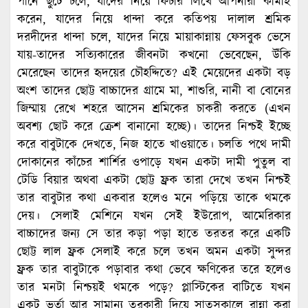
পানে ছুটে চলে, যাদের নিয়ে ফিচার লিখে আপনারা কামাই
করেন, যাদের নিয়ে ধান্দা করে কতিপয় দালাল শ্রমিক
দরদীদের ধান্দা চলে, যাদের নিয়ে মায়াকান্নায় ফেসবুক ভেসে
যায়-তাদের সত্যিকারের জীবনটা কখনো ভেবেছেন, উঁকি
মেরেছেন তাদের হৃদয়ের চৌহদ্দিতে? এই মেয়েদের একটা বড়
অংশ তাদের ছোট্ট বাচ্চাদের গ্রামে মা, শাশুরি, নানী বা বোনের
জিম্মায় রেখে শহরে আসেন শ্রমিকের চাকরী করতে (এখন
অবশ্য ছোট করে ক্রেশ বানানো হচ্ছে)। তাদের নিশ্চই ইচ্ছে
করে বাবুটাকে দেখতে, নিজ হাতে খাওয়াতে। চলতি পথে দামী
দোকানের কাঁচের শার্শির ওপাড়ে যখন একটা দামী পুতুল বা
টেডি বিয়ার অথবা একটা ছোট্ট ফ্রক তারা দেখে তখন নিশ্চই
তার বাবুটার কথা একবার হলেও মনে পড়িয়ে তাকে থমকে
দেয়। সেলাই মেশিনে যখন সেই ইউরোপ, আমেরিকার
বাচ্চাদের জন্য সে তার কড়া পড়া হাতে তরতর করে একটি
ছোট্ট লাল ফ্রক সেলাই করে চলে তখন অমন একটা সুন্দর
ফ্রক তার বাবুটাকে পড়াবার কথা ভেবে ক্ষণিকের তরে হলেও
তার মনটা নিশ্চয়ই থমকে পড়ে? প্লাস্টিকের বাটিতে যখন
একটু ভর্তা আর সামান্য তরকারী দিয়ে সাতসকালে রান্না করা