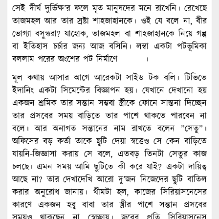
সেই দীর্ঘ দুর্ভিক্ষ’র ফলে মৃত মানুষদের মনে রাখেনি। রেখেছে
তাজমহল আর তার স্রষ্টা শাহজাহানকে। ওই যে বলে না, বীর
ভোগ্যা বসুন্ধরা? যাহোক, তাজমহল বা শাহজাহানকে নিয়ে গল্প
বা ইতিহাস চর্চার জন্য আজ বসিনি। লম্বা একটা পটভূমিকা
বললাম পরের অংশের পট নির্মাণে ।
মূল কথায় আসার আগে আরেকটা সাইড টক বলি। টিভিতে
ইদানিং একটা সিমেন্টের বিজ্ঞাপন হয়। যেখানে দেখানো হয়
একজন শ্রমিক তার সন্তান সম্ভবা স্ত্রীকে ফোনে সান্তনা দিচ্ছেন
তার প্রসবের সময় বাড়িতে তার পাশে থাকতে পারবেন না
বলে। আর অনাগত সন্তানের নাম রাখতে বলেন ”সেতু”।
অফিসের বড় কর্তা তাকে ছুটি দেয়া স্বত্তেও সে কেন বাড়িতে
যায়নি-জিজ্ঞাসা করায় সে বলে, এতবড় তিনটা সেতুর কাজ
চলছে। এমন সময় আমি ছুটিতে কী করে যাই? একটা দায়িত্ব
আছে না? তার দেখাদেখি আরো দু’জন নিজেদের ছুটি বাতিল
করার অনুরোধ জানায়। থীমটা হল, কাজের সিরিয়াসনেসের
কারণে একজন হবু বাবা তার স্ত্রীর পাশে সন্তান প্রসবের
সময়ও থাকছেন না স্বেচ্ছায়। জবের প্রতি সিরিয়াসনেস