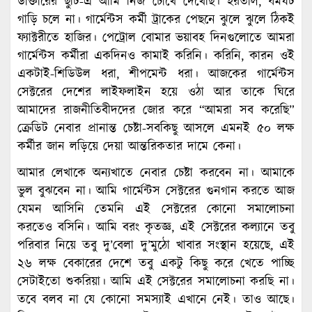
ডাক্তারের ছুটি-এ আমি নিজ চোখে দেখেছি। হরতাল, ধর্মঘট
গাড়ি চলে না। গার্মেন্টস কর্মী ট্রাকের পেছনে ঝুলে ঝুলে ঠিকই
ফ্যাক্টরীতে হাজির। পেট্রোল বোমার ভয়াবহ দিনগুলোতে আমরা
গার্মেন্টস কর্মীরা একদিনও কামাই করিনি। করিনি, কারন ওই
একটাই-শিডিউল ধরা, শীপমেন্ট ধরা। আজকের গার্মেন্টস
সেক্টরের দেশের লাইফলাইন হয়ে ওঠা আর তাকে ঘিরে
আমাদের রাজনীতিবীদদের জোর করে “আমরা সব করেছি”
ক্রেডিট নেবার প্রানান্ত চেষ্টা-সবকিছু আসলে এমনই ৫০ লক্ষ
কর্মীর জান লড়িয়ে দেয়া আন্তরিকতার দামে কেনা।
আমার লেখাকে অন্যখাতে নেবার চেষ্টা করবেন না। আমাকে
ভুল বুঝবেন না। আমি গার্মেন্টস সেক্টরের গুনগান করতে আজ
যেমন আসিনি তেমনি এই সেক্টরের কোনো সমালোচনা
করতেও বসিনি। আমি বরং কৃতজ্ঞ, এই সেক্টরের কল্যানে তবু
পরিবার নিয়ে তবু দু’বেলা দু’মুঠো খাবার সংস্থান হয়েছে, এই
২৬ লক্ষ বেকারের দেশে তবু একটু কিছু করে খেতে পাচ্ছি
সেটাইতো শুকরিয়া। আমি এই সেক্টরের সমালোচনা করছি না।
তবে বলব না যে কোনো সমস্যাই এখানে নেই। তাও আছে।