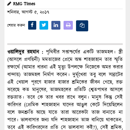
RMG Times
শনিবার, আগস্ট ৫, ২০১৭
শেয়ার করুন
ওয়ালিদুর রহমান :
পৃথিবীর সপ্তাশ্চর্যের একটি তাজমহল। স্ত্রী
(আসলে প্রণয়িনী) মমতাজের প্রেমে অন্ধ শাহজাহান তার স্মৃতি
রক্ষার্থে (আমার ধারনা এই মৃত্যু উপলক্ষে নিজেকে অমর করার
ধান্দায়) তাজমহল নির্মাণ করেন। দুর্মূখেরা তবু বলে সম্রাটের
এই খেয়াল পূরণে হাজার হাজার শ্রমিকের জীবন গেছে, রক্ত
ঝরেছে কত মানুষের, তাজমহলের প্রতিটি শ্বেতপাথর আসলে
রক্তস্নাত। তবে কে তার খবর রাখে বলুন। মানুষ কিন্তু সেই
কারিগর (প্রেমিক শাহজাহান যাদের আঙুল কেটে দিয়েছিলেন
বলে জনশ্রুতি আছে যাতে তারা আরেকটা তাজ বানাতে না
পারে। ভালবাসার জন্য যদি শাহজাহান তাজ বানিয়ে থাকতেন,
তবে এই কারিগরদের প্রতি সে ভালবাসা কই?), সেই শ্রমিক,