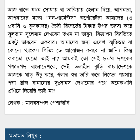
আজ রাতে যখন সোফায় বা তাকিয়ায় হেলান দিয়ে, আপনারা,
আপনাদের মতো ”নন-গার্মেন্টস” কর্পোরেটরা আমাদের (ও
প্রবাসি ও কৃষকদের) তৈরী রিজার্ভের টাকার উপর ভরসা করে
সুলতান সুলেমান দেখবেন তখন না ভাবুন, বিজ্ঞাপন বিরতিতে
একটু ভাববেন একবার। আমাদের জন্য এদেশ স্মৃতিস্তম্ভ বা
কোনো থ্যাংকস গিভিং ডে আয়োজন করবে না জানি। কিন্তু
করাতো যেতো তাই না? আমরাই তো সেই ৮০’র দশকের
পশ্চাদপদ বাংলাদেশকে, সেই তলাহীন ঝুড়ি বাংলাদেশকে
আজকে ঘাড় উঁচু করে, গলার স্বর ভারি করে নিজের পয়সায়
পদ্মা ব্রীজ বানানোর দুঃসাহস দেখানোর পথে অনেকখানি
এগিয়ে দিয়েছি তাই না?
লেখক : মানবসম্পদ পেশাজীবি
মতামত লিখুন :