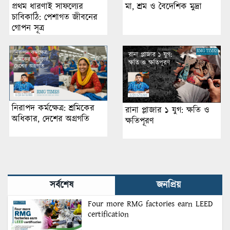
প্রথম ধারণাই সাফল্যের
মা, শ্রম ও বৈদেশিক মুদ্রা
চাবিকাঠি: পেশাগত জীবনের
গোপন সূত্র
নিরাপদ কর্মক্ষেত্র: শ্রমিকের
রানা প্লাজার ১ যুগ: ক্ষতি ও
অধিকার, দেশের অগ্রগতি
ক্ষতিপূরণ
সর্বশেষ
জনপ্রিয়
Four more RMG factories earn LEED
certification