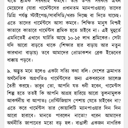
খাতে শ্রমিক সরবরাহ কমবে। তার উপর সরকার এখন
মেয়েদের (যারা গার্মেন্টসের প্রধানতম ম্যানপাওয়ার) তাদের
ডিগ্রি পর্যন্ত স্টাইপেন্ড/সাবসিডি/খরচ দিচ্ছে বা দিতে যাচেছ।
এতে তাদের গার্মেন্টসে আসা কমবে। শিক্ষিত মানুষ নিশ্চই
কাতারে কাতারে গার্মেন্টস শ্রমিক হতে চাইবে না। এই মুহুর্তে
এমনিতেই এখানে ঘাটতি আছে ১০-১৫ লাখ শ্রমিকের। সেটা
যদি আরো বাড়তে থাকে (শিক্ষার হার বাড়ায় আর নতুন
কারখানা বাড়ায়) তবে আমাদের প্রোডাকশন ব্রেক ইভেনের
ধাক্কায় পড়বে।
৯. অদ্ভুত মনে হলেও একটা সত্যি কথা বলি। দেশের ক্রমাগত
অর্থনৈতিক অগ্রগতিও গার্মেন্টসের জন্য একধরনের চ্যালেঞ্জ
তৈরী করছে। ভাবুন তো, আপনি যত ধনী হবেন, গামেন্টস
শিল্প হতে ততই কি আপনি আগ্রহ হারিয়ে আরো তুলনামুলক
আকর্ষনীয় বা আপাতঃ প্রেস্টিজিয়াস পেশায় যেতে চাইবেন না?
এতে করে গার্মেন্টস তার কোয়ালিটি ম্যানপাওয়ার দিন দিন
আরো হারাবে। মানতে পারলেন নাতো? ধরেন আমাদের
অর্থনীতি জাপানের মতো বড় হল। বাঙালী একজন নাগরিক