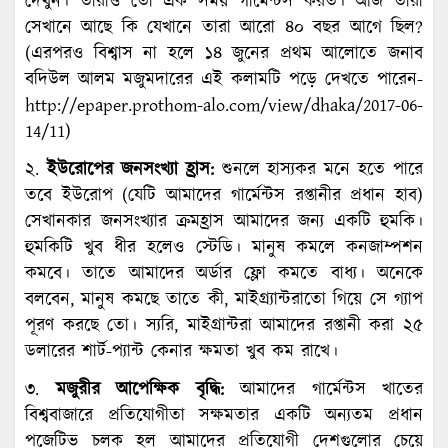
দেখুন। তারাও তো এক সময় গার্মেন্টস করত। আজ তারা
সেখানে আছে কি যেখানে তারা আরো ৪০ বছর আগে ছিল?
(এরপরও বিশ্বাস না হলে ১৪ জুনের প্রথম আলোতে জনাব
বদিউল আলম মজুমদারের এই কলামটি পড়ে দেখতে পারেন-
http://epaper.prothom-alo.com/view/dhaka/2017-06-
14/11)
২.
ইউরোপের জনসংখ্যা হ্রাস:
শুনলে হাস্যকর মনে হতে পারে
তবে ইউরোপ (যেটি আমাদের গার্মেন্টস রপ্তানীর প্রধান হাব)
সেখানকার জনসংখ্যার ক্রমহ্রাস আমাদের জন্য একটি হুমকি।
হুমকিটি খুব ধীর হলেও স্টেডি। মানুষ কমলে কনজাম্পশন
কমবে। তাতে আমাদের অর্ডার ফ্লো কমতে বাধ্য। অনেকে
বলবেন, মানুষ কমছে তাতে কী, মাইগ্র্যান্টরাতো গিয়ে সে গ্যাপ
পূরণ করছে তো। স্যরি, মাইগ্রান্টরা আমাদের রপ্তানী করা ২৫
ডলারের শার্ট-প্যান্ট কেনার ক্ষমতা খুব কম রাখে।
৩.
মজুরীর আপেক্ষিক বৃদ্ধি:
আমাদের গার্মেন্টস খাতের
বিশ্ববাজারে প্রতিযোগীতা সক্ষমতার একটি অন্যতম প্রধান
পজেটিভ চলক হল আমাদের প্রতিযোগী দেশগুলোর চেয়ে