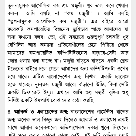
তুলনামুলক আপেক্ষিক কম শ্রম মজুরী। খুব ভাল করে খেয়াল
করুন। আমি বলছি না “কম মজুরী” । আমি বলছি
“তুলনামুলক আপেক্ষিক কম মজুরী”। এর বাইরে আরো
কয়েকটি কমপারেটিভ বিজনেস ড্রাইভার আছে আমাদের যা
অন্য কখনো বলব। তো, এই সবচেয়ে গুরুত্বপূর্ণ চলকটি খুব
বেশিদিন আর অন্যান্য প্রতিযোগীদের চেয়ে পিছিয়ে থেকে
আমাদের কমপারেটিভ কম্পিটিটিভনেস বাড়াবে-সেটা আর
জোর গলায় বলা যাচ্ছে না। মজুরী বাঁড়তে বাঁড়তে একটা ব্রেক
ইভেনের বাইরে চলে গেলে আমাদের জন্য কম্পিটিশনটা ওপেন
হয়ে যাবে। এটিও বাংলাদেশের জন্য বিশাল একটি চ্যালেঞ্জ
হতে যাচেছ। ন্যুনতম মজুরী আরো বাঁড়ানো উচিৎ কিনা-সেটি
একটি ডিফারেন্ট ইস্যূ। এখানে আমি শুধু মজুরী বৃদ্ধির শুধু
নির্দিষ্ট একটি ইমপ্যাক্ট বোঝানোর চেষ্টা করছি।
৪.
অ্যাকর্ড ও এলায়েন্সের জন্ম:
বাংলাদেশের গার্মেন্টস খাতের
জন্য অনেক ভাল কিছুর জন্ম দিলেও অ্যাকর্ড ও এলায়েন্স একই
সাথে আবার অনেকগুলো অভিশাপেরও দরজা খুলে দিয়েছে।
এটা মনে করার কোনো কারণ নেই, এই দুটি বেনিয়া জোট