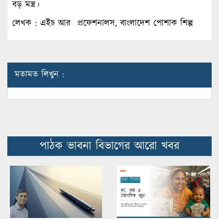
বড় মন্ত্র।
লেখক : এইচ আর প্রফেশনালস, বাংলাদেশ পোশাক শিল্প
মতামত লিখুন :
পাঠক ভাবনা বিভাগের আরো খবর