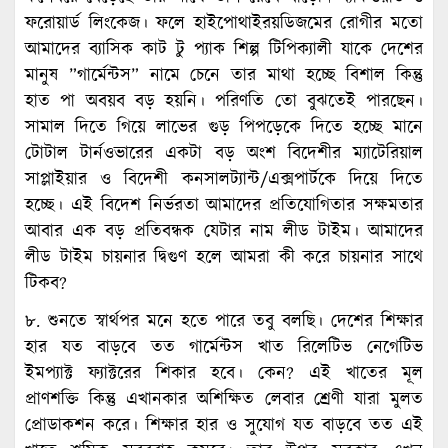
ফরোয়ার্ড লিংকেজ। ফলে হাইপোথাইরয়ডিজমের রোগীর মতো
আমাদের ব্যাসিক কাট টু প্যাক শিল্প টিপিক্যালী যাকে দেশের
মানুষ ”গার্মেন্টস” নামে চেনে তার মাথা হচ্ছে বিশাল কিন্তু
হাত পা অবয়ব বড় হয়নি। পরিণতি তো বুঝতেই পারছেন।
সামাল দিতে গিয়ে লাভের গুড় পিপড়েকে দিতে হচ্ছে মানে
টোটাল টার্নওভারের একটা বড় অংশ বিদেশীর ম্যাটেরিয়াল
সাপ্লাইয়ার ও বিদেশী কনসালট্যান্ট/এক্সপার্টকে দিয়ে দিতে
হচ্ছে। এই বিদেশ নির্ভরতা আমাদের প্রতিযোগিতার সক্ষমতার
আবার এক বড় প্রতিবন্ধক যেটার নাম লীড টাইম। আমাদের
লীড টাইম চায়নার দ্বিগুণ হলে আমরা কী করে চায়নার সাথে
টিকব?
৮. শুনতে স্বার্থপর মনে হতে পারে তবু বলছি। দেশের শিক্ষার
হার যত বাড়বে তত গার্মেন্টস খাত রিলেটিভ নেগেটিভ
ইমপ্যাক্ট ফ্যাক্টরের শিকার হবে। কেন? এই খাতের মূল
প্রাণশক্তি কিন্তু এখানকার অশিক্ষিত লেবার শ্রেণী যারা মুলত
প্রোডাকশন করে। শিক্ষার হার ও সুযোগ যত বাড়বে তত এই