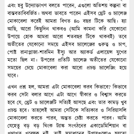
এবং হবু উদ্যোক্তাগণ বলতে পারেন, এগুলো অতিশয় কল্পনা বা
বাস্তবতাবিবর্জিত। অথবা ভাবতে পারেন এইসব থ্রেট ও চ্যালেঞ্জ
মোকাবেলা করেই আমরা বিগত ৪০ বছর টিকে আছি। হ্যা
আছি, আরো কিছুদিন থাকবও (আমি কামনা করি যেকোনো
উপায়ে হোক আমরা আরো শতবছর টিকে থাকবই) তবে
অতীতের যেকোনো সময়ে এইসব চ্যালেঞ্জের গুরুত্ব ও চাপ,
পোষ্ট রানাপ্লাজা-শারমিন ইস্যু আর অ্যাকর্ড এলায়েন্স যুগের
মতো ছিল না। উপরের প্রতিটি চ্যালেঞ্জ অতীতের যেকোনো
সময়ের চেয়ে মোকাবেলা করা আরো প্রচন্ড চ্যালেঞ্জিং হয়ে
যাবে।
এখন প্রশ্ন হল, আমরা এটা মোকাবেলা করব কিভাবে? কিভাবে
করব সেটা বলার আগে এটা আগে স্বীকার ও বিশ্বাস করতে
হবে যে, থ্রেট ও চ্যালেঞ্জটি সত্যিই আসছে এবং তার কামড় খুব
প্রচন্ড হবে। তাহলেই আমরা সেটিকে সত্যিকার ও সিরিয়াসলি
মোকাবেলা করতে পারব, অন্তত চেষ্টা করতে পারব। আমি
যেহেতু বড় বড় থিংক ট্যাঙ্ক সংগঠনের একাডেমিশিয়ান বা
প্রথাগত গবেষক নই, তাই সমাধানের উপায়গুলোও হয়তো