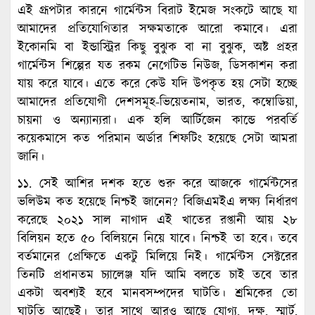
এই গ্রূপটার কারনে গার্মেন্টস বিরাট ইমেজ সংকটে আছে যা
আমাদের প্রতিযোগিতার সক্ষমতাকে আরো কমাবে। এরা
ইকোনমি বা ইন্ডাস্ট্রির কিছু বুঝুক বা না বুঝুক, অষ্ট প্রহর
গার্মেন্টস শিল্পের যত রকম নেগেটিভ নিউজ, ডিসকাশন করা
যায় করে যাবে। এতে করে কেউ যদি উপকৃত হয় সেটা হচ্ছে
আমাদের প্রতিযোগী দেশসমূহ-ভিয়েতনাম, ভারত, কম্বোডিয়া,
চায়না ও অন্যান্যরা। এক হলি আর্টিজেন কান্ডে পরবর্তি
কয়েকমাসে কত পরিমান অর্ডার শিফটিং হয়েছে সেটা আমরা
জানি।
১১. সেই আশির দশক হতে শুরু করে আজকে গার্মেন্টসের
ভলিউম কত হয়েছে নিশ্চই জানেন? বিজিএমইএ লক্ষ্য নির্ধারণ
করেছে ২০২১ সাল নাগাদ এই খাতের রপ্তানী আয় ২৮
বিলিয়ন হতে ৫০ বিলিয়নে নিয়ে যাবে। নিশ্চই তা হবে। তবে
বর্তমানের প্রেক্ষিতে একটু মিলিয়ে নিই। গার্মেন্টস সেক্টরের
তিনটি প্রধানতম চ্যালেঞ্জ যদি আমি বলতে চাই তবে তার
একটা অবশ্যই হবে মানবসম্পদের ঘাটতি। শ্রমিকের তো
ঘাটতি আছেই। তার সাথে আরও আছে যোগ্য, দক্ষ, স্মার্ট,