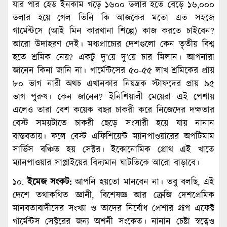
যার পার হেড ইনকাম গড়ে ১৬০০ ডলার হতে বেড়ে ১৬,০০০
ডলার হয়ে গেল তিনি কি আজকের মতো এত সহজে
গার্মেন্টসে (আই মিন কারখানা শিল্পে) কাজ করতে চাইবেন?
আরো উদাহরণ দেই। মধ্যপ্রাচ্যের দেশগুলো কেন তৃতীয় বিশ্ব
হতে শ্রমিক নেয়? একটু দু’য়ে দু’য়ে চার মিলান। আপনারা
জানেন কিনা জানি না। গার্মেন্টসের ৫০-৫৫ লাখ শ্রমিকের প্রায়
৮০ ভাগ নারী অথচ এখানকার নিয়ন্ত্রক স্টাফদের প্রায় ৯৫
ভাগ পুরুষ। কেন জানেন? ইনিশিয়ালী মেয়েরা এই পেশায়
এলেও তারা বেশ কয়েক বছর চাকরী করে নিজেদের দক্ষতার
বেস্ট সময়টাতে চাকরী ছেড়ে সংসারী হয়ে যায় নানান
বাস্তবতায়। ফলে বেস্ট এফিশিয়েন্ট ম্যানপাওয়ারের অপটিমাম
সার্ভিস বঞ্চিত হয় সেক্টর। ইকোনোমিক গ্রোথ এই খাতে
ম্যানপাওয়ার সাপ্লাইয়ের বিদ্যমান ঘাটতিকে আরো বাড়াবে।
১০.
ইমেজ সংকট:
আপনি হয়তো মানবেন না। তবু বলছি, এই
দেশে তথাকথিত জ্ঞানী, বিশেষজ্ঞ আর ক্রেজি দেশপ্রেমিক
মানবতাবাদীদের সংখ্যা ও তাদের নির্বোধ প্রেশার গ্রূপ এফেক্ট
গার্মেন্টস সেক্টরের জন্য অশনী সংকেত। নানান চেষ্টা স্বত্বেও