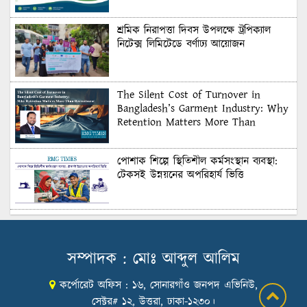
শ্রমিক নিরাপত্তা দিবস উপলক্ষে ট্রপিক্যাল
নিটেক্স লিমিটেডে বর্ণাঢ্য আয়োজন
The Silent Cost of Turnover in
Bangladesh’s Garment Industry: Why
Retention Matters More Than
Recruitment
পোশাক শিল্পে স্থিতিশীল কর্মসংস্থান ব্যবস্থা:
টেকসই উন্নয়নের অপরিহার্য ভিত্তি
শুল্কের দেয়াল ভাঙার সুযোগ: মার্কিন বাজারে
বাংলাদেশের বড় পরীক্ষা
সম্পাদক : মোঃ আব্দুল আলিম
কর্পোরেট অফিস : ১৬, সোনারগাঁও জনপদ এভিনিউ,
Honoring Excellence: Texstream
Fashion Ltd. Rewards Best Workers–
সেক্টর# ১২, উত্তরা, ঢাকা-১২৩০।