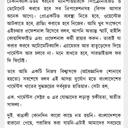
টেকনিক্যাল-উভয় ধরনের ম্যানপাওয়ারকে সিংক্রোনাইজড ও
ডেটোনেট করতে হবে সব প্রিপারেশনসহ (বিপদ আসার
অনেক আগে)। প্রোএকটিভ ব্যবস্থা নিতে হবে, ওয়েস্টেজ
আটকাতে হবে, ব্রান্ডিং করাতে হবে নিজের। আমি খুব সংক্ষেপে
এইচআর প্রফেশনাল হিসেবে বলব, আপনি অত্যন্ত স্মার্ট, হাইলি
কোয়ালিফাইড এবং প্রফেশনাল কর্মী হায়ার করুন। তারাই যা
করার করবে অটোমেটিক্যালি। এ্যামেচার আর হাতুড়েদের দিয়ে
গার্মেন্টস আর চলবে না। মনে রাখতে হবে, সারভাইভাল ফর
দি ফিটেষ্ট।
তবে আমি একটি নিজস্ব বিশ্বাসকে (অবৈজ্ঞানিক শোনাবে
হয়তো) সবশেষে বলব এই আসন্ন দুর্যোগ হতে বাংলাদেশের
গার্মেন্টস খাতের যুদ্ধজয়ের সর্ববৃহত হাতিয়ার। সেটা হল,
এক. গার্মেন্টস সেক্টর ও এর যোদ্ধাদের লড়াকু স্বকীয়তা, অতীত
সাফল্য।
দুই. বাঙালী কোনদিন কারো কাছে নত হয়নি। বাংলাদেশকে
হারানো গেছে, পরাজিত করা যায়নি-এটাই আমাদের সবচেয়ে