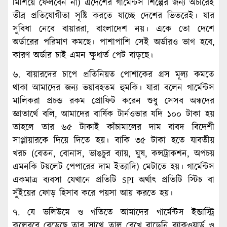
মিশিয়ে ফেলবেন না) এদেশের গার্মেন্টস শিল্পের জন্য অচীরেই
তীব্র প্রতিযোগীতা সৃষ্টি করতে যাচ্ছে দেশের ভিতরেই। যার
সুবিধা নেবে বায়াররা, বাংলাদেশ নয়। একে তো দেশে
অর্ডারের পরিমাণ কমছে। পাশাপাশি সেই অর্ডারও ভাগ হবে,
কারণ অর্ডার চাই-এমন ক্ষুধার্ত পেট বাড়ছে।
৬. বায়ারদের চাপে প্রতিনিয়ত পোশাকের গ্রস মূল্য কমতে
থাকা আমাদের জন্য ভয়াবহতম হুমকি। যারা বলেন গার্মেন্টস
মালিকরা প্রচন্ড রকম প্রোফিট করেন শুধু সেসব অন্ধদের
জ্ঞাতার্থে বলি, আমাদের বার্ষিক টার্নওভার যদি ১০০ টাকা হয়
তাহলে তার ৬৫ টাকাই কাঁচামালের দাম বাবদ বিদেশী
সাপ্লায়ারকে দিয়ে দিতে হয়। বাকি ৩৫ টাকা হতে যাবতীয়
খরচ (বেতন, বোনাস, ভাঙচুর ব্যায়, ঘুষ, কন্সট্রাকশন, অপচয়
এমনকি টয়লেট পেপারের দাম ইত্যাদি) মেটাতে হয়। গার্মেন্টস
একমাত্র ব্যবসা যেখানে প্রতিটি SPI অর্থাৎ প্রতিটি স্টিচ বা
সুঁইয়ের ফোড় হিসাব করে পয়সা আয় করতে হয়।
৭. যে ভলিউমে ও গতিতে আমাদের গার্মেন্টস ইন্ডাস্ট্রি
কলেবরে বেড়েছে তার সাথে তাল রেখে বাড়েনি ব্যাকওয়ার্ড ও