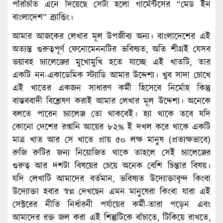
পরিচিতি এনে দিয়েছে সেটা হলো গার্মেন্টসের “মেড ইন
বাংলাদেশ” ব্র্যান্ডিং।
আমার আজকের লেখার মূল উপজীব্য অন্য। বাংলাদেশের এই
অত্যন্ত গুরুত্বপূর্ণ ফেনোমেননটির ভবিষ্যত, অতি শীগ্রই যেসব
ভয়াবহ চ্যালেঞ্জের মুখোমুখি হতে যাচ্ছে এই খাতটি, তার
একটি নন-একাডেমিক স্ট্যাডি আমার উদ্দেশ্য। খুব সাদা চোখে
এই খাতের একজন সাধারণ কর্মী হিসেবে নির্মোহ কিন্তু
বাস্তববাদী বিশ্লেষণ করাই আমার লেখার মূল উদ্দেশ্য। অনেকে
বলতে পারেন চ্যালেঞ্জ তো থাকবেই। হ্যা থাকে তবে যদি
কোনো দেশের রপ্তানি আয়ের ৮২% ই দখল করে থাকে একটি
মাত্র খাত আর সে খাতে প্রায় ৫০ লক্ষ মানুষ (প্রত্যক্ষভাবে)
রুজি রুটির জন্য নিয়োজিত থাকে তাহলে সেই চ্যালেঞ্জের
গুরুত্ব আর দশটা বিষয়ের চেয়ে অনেক বেশি চিন্তার বিষয়।
যদি লেখাটি আমাদের বর্তমান, ভবিষ্যত উদ্যোক্তাবৃন্দ কিংবা
উদ্যোক্তা হবার স্বপ্ন দেখছেন এমন মানুষেরা কিংবা যারা এই
সেক্টরের নীতি নির্ধারনী পর্যায়ের কর্মী-তারা পড়েন এবং
আমাদের রক্ত জল করা এই শিল্পটিকে বাঁচাতে, টিকিয়ে রাখতে,