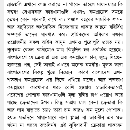
ব্রান্ডগুলি এখানে কাজ করাতে না পারেন তাহলে মায়ানমারে কি
সম্ভব? সেখানকার কারখানাগুলি এখনও কমপ্লায়েন্স সমন্ধে
তেমন কোন ধারনাই রাখে না। পঞ্চাশ বছরের সামরিক শাসন
আর বহুদিনের অর্থনৈতিক নিষেধাজ্ঞায় থাকার কারনে বহির্বিশ্ব
সম্পর্কে তাদের ধারণাও কম। শ্রমিকদের অধিকার রক্ষার
প্রয়োজনীয় সকল আইন কানুন এখনও পুরোপুরি প্রস্তুত নয়।
ন্যূনতম বেতন কাঠামোও মাত্র কিছুদিন হল প্রবর্তিত হয়েছে।
বাংলাদেশে যে ক্রেতারা এত এত কমপ্লায়েন্স চান, জুড়ে দিচ্ছেন
হাজারো প্রশ্ন, সেই তারাই এখানে অনেক নমনীয়। মুলত তারা
বাংলাদেশের বিকল্প খুঁজে নিচ্ছেন। কারণ বাংলাদেশ এখন
শতভাগ কমপ্লায়েন্স এর দিকে এগিয়ে যাচ্ছে। আর শতভাগ
কমপ্লায়েন্স কারখানার খরচ বেশি হওয়ায় স্বাভাবিকভাবেই
এদেশের পোশাক কারখানাগুলি মূল্য বৃদ্ধির চাপ প্রয়োগ করে
যাচ্ছে ক্রেতাদের উপর। কিন্তু সস্তায় মাল কেনা ক্রেতারা কি
আর দাম বাড়াতে চায়? তারা চান আরও কম মূল্যে পোশাক।
হয়ত যতদিনে মায়ানমারে রানা প্লাজা বা তাজরীন এর মত
ঘটনা না ঘটবে ততদিনই এই সুবিধাবাদী ক্রেতারা থাকবেন