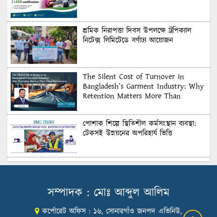
শ্রমিক নিরাপত্তা দিবস উপলক্ষে ট্রপিক্যাল
নিটেক্স লিমিটেডে বর্ণাঢ্য আয়োজন
The Silent Cost of Turnover in
Bangladesh’s Garment Industry: Why
Retention Matters More Than
Recruitment
পোশাক শিল্পে স্থিতিশীল কর্মসংস্থান ব্যবস্থা:
টেকসই উন্নয়নের অপরিহার্য ভিত্তি
শুল্কের দেয়াল ভাঙার সুযোগ: মার্কিন বাজারে
বাংলাদেশের বড় পরীক্ষা
সম্পাদক : মোঃ আব্দুল আলিম
কর্পোরেট অফিস : ১৬, সোনারগাঁও জনপদ এভিনিউ,
Honoring Excellence: Texstream