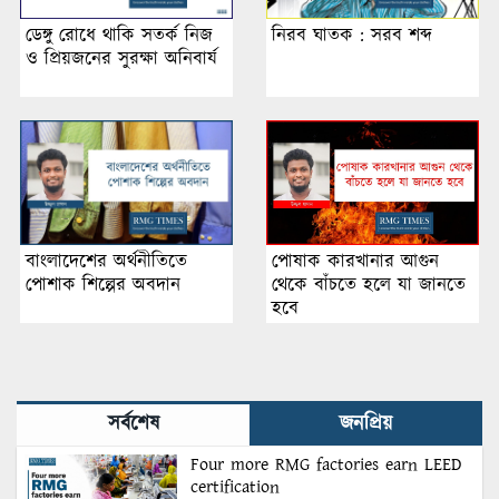
ডেঙ্গু রোধে থাকি সতর্ক নিজ
নিরব ঘাতক : সরব শব্দ
ও প্রিয়জনের সুরক্ষা অনিবার্য
পোষাক কারখানার আগুন
বাংলাদেশের অর্থনীতিতে
থেকে বাঁচতে হলে যা জানতে
পোশাক শিল্পের অবদান
হবে
সর্বশেষ
জনপ্রিয়
Four more RMG factories earn LEED
certification