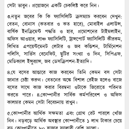
সেটা ভাবুন। প্রয়োজনে একটি চেকলিষ্ট করে নিন।
৩.নতুন জবের কি কি ফ্যাসিলিটি ক্রসম্যাচ করবেন দেখুন:
বেতন, বোনাস (কতবার ও কত হারে), মোবাইল এলাউন্স,
বার্ষিক ইনক্রিমেন্ট পদ্ধতি ও হার, প্রমোশনের টাইমলাইন,
অফিস আওয়ার, লাঞ্চ ফ্যাসিলিটি, ট্রান্সপোর্ট ফ্যাসিলিটি কীরকম,
লিখিত এপয়েন্টমেনট লেটার ও জব কন্ডিশন, টার্মিনেশন
পলিসি, সার্ভিস বেনেফিট, ছুটির সংখ্যা ও দিন, সিপিএফ,
মেডিক্যাল ইন্সুর‌্যান্স, জব ডেসক্রিপশন-ইত্যাদি।
৪.যে বসের আন্ডারে কাজ করবেন তিনি কেমন বস সেটা
জানার চেষ্টা করুন। বেতনের অঙ্কে বিশাল রেইজ হলেও বাজে
বসের সাথে কাজ করার বিরম্বনা ওটাকে জিরোতে পরিনত
করতে পারে। ৪.কোম্পানীর সার্বিক কর্মপরিবেশ ও অফিস
কালচার কেমন সেটা বিবেচনায় রাখুন।
৫.কোম্পানীর আর্থিক সক্ষমতা এবং গ্রোথ রেট পারলে খোঁজ
নিন। নড়বড়ে আর্থিক অবস্থার কোম্পানীতে ১ লাখ টাকার চেয়ে
বড় কোম্পানীতে ৮০ হাজার স্যালারী বেশি ভালো।