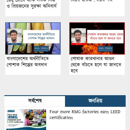
ডেঙ্গু রোধে থাকি সতর্ক নিজ
নিরব ঘাতক : সরব শব্দ
ও প্রিয়জনের সুরক্ষা অনিবার্য
পোষাক কারখানার আগুন
বাংলাদেশের অর্থনীতিতে
থেকে বাঁচতে হলে যা জানতে
পোশাক শিল্পের অবদান
হবে
সর্বশেষ
জনপ্রিয়
Four more RMG factories earn LEED
certification