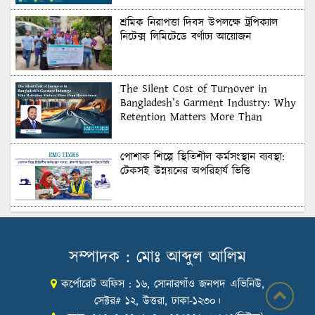
শ্রমিক নিরাপত্তা দিবস উপলক্ষে ট্রপিক্যাল
নিটেক্স লিমিটেডে বর্ণাঢ্য আয়োজন
The Silent Cost of Turnover in
Bangladesh’s Garment Industry: Why
Retention Matters More Than
Recruitment
পোশাক শিল্পে স্থিতিশীল কর্মসংস্থান ব্যবস্থা:
টেকসই উন্নয়নের অপরিহার্য ভিত্তি
শুল্কের দেয়াল ভাঙার সুযোগ: মার্কিন বাজারে
বাংলাদেশের বড় পরীক্ষা
সম্পাদক : মোঃ আব্দুল আলিম
কর্পোরেট অফিস : ১৬, সোনারগাঁও জনপদ এভিনিউ,
Honoring Excellence: Texstream
Fashion Ltd. Rewards Best Workers–
সেক্টর# ১২, উত্তরা, ঢাকা-১২৩০।
2026