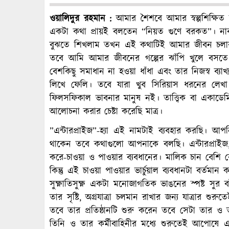
ওয়ালিদুর রহমান :
আমার শৈশবে আমার স্বল্পশিক্ষিত 
একটা কথা প্রায়ই বলতেন “নিয়ত গুণে বরকত”। ন
বুঝতে শিখলাম তখন এই কথাটিই আমার জীবন চলার দ
তবে আমি আমার জীবনের গল্পের ঝাঁপি খুলে বসতে এ গ
বেশকিছু সমাধান না হওয়া ধাঁধা এবং তার নিজস্ব ব্যা
লিখে ফেলি। তবে যারা খুব সিরিয়াস ধরনের লেখা 
ফিলসফিকাল ভাবনার মানুষ নই। তাত্ত্বিক বা একাডেমিক
আলোচনা করার চেষ্টা করেছি মাত্র।
”এন্টারপ্রাইজ”-হ্যা এই নামটাই ব্যবহার করছি। আপন
থাকেন তবে কথাগুলো আপনাকে বলছি। এন্টারপ্রাইজ
করে-চাওয়া ও পাওয়ার ব্যবধানের। মালিক চান বেশি বেশি
কিন্তু এই চাওয়া পাওয়ার ভার্চুয়াল ব্যবধানটা বর্তম
সুক্ষ্নাতিসুক্ষ্ন একটা মনোজাগতিক ভাঙনের স্পষ্ট সুর
তার সৃষ্টি, অগ্রযাত্রা চলমান রাখার জন্য যাত্রার শুর
তবে তার প্রতিষ্ঠানটি শুরু করেন তবে সেটা তার 
তিনি ও তার কর্মীবাহিনীর মধ্যে শুরুতেই আপোষে একট