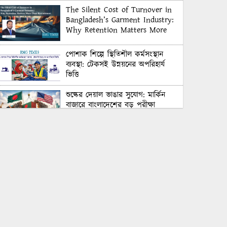
The Silent Cost of Turnover in
Bangladesh’s Garment Industry:
Why Retention Matters More
Than Recruitment
পোশাক শিল্পে স্থিতিশীল কর্মসংস্থান
ব্যবস্থা: টেকসই উন্নয়নের অপরিহার্য
ভিত্তি
শুল্কের দেয়াল ভাঙার সুযোগ: মার্কিন
বাজারে বাংলাদেশের বড় পরীক্ষা
Honoring Excellence: Texstream
Fashion Ltd. Rewards Best
Workers–2026
Control Union Bangladesh Hosts
Country’s First-Ever Carbon-
Neutral Sustainability Conference