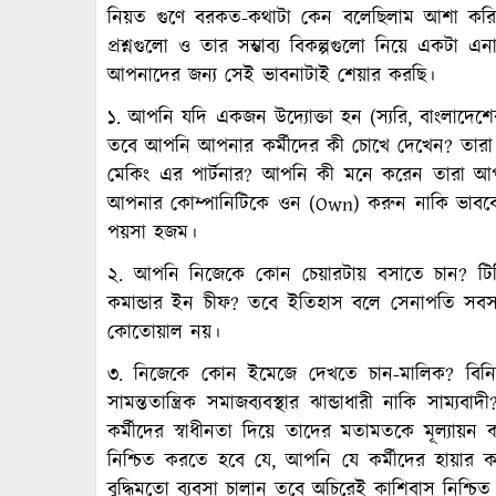
নিয়ত গুণে বরকত-কথাটা কেন বলেছিলাম আশা করি ত
প্রশ্নগুলো ও তার সম্ভাব্য বিকল্পগুলো নিয়ে একটা এ
আপনাদের জন্য সেই ভাবনাটাই শেয়ার করছি।
১. আপনি যদি একজন উদ্যোক্তা হন (স্যরি, বাংলাদে
তবে আপনি আপনার কর্মীদের কী চোখে দেখেন? তারা 
মেকিং এর পার্টনার? আপনি কী মনে করেন তারা আপ
আপনার কোম্পানিটিকে ওন (Own) করুন নাকি ভাববে
পয়সা হজম।
২. আপনি নিজেকে কোন চেয়ারটায় বসাতে চান? টিপিক
কমান্ডার ইন চীফ? তবে ইতিহাস বলে সেনাপতি সবস
কোতোয়াল নয়।
৩. নিজেকে কোন ইমেজে দেখতে চান-মালিক? বিনি
সামন্ততান্ত্রিক সমাজব্যবস্থার ঝান্ডাধারী নাকি সা
কর্মীদের স্বাধীনতা দিয়ে তাদের মতামতকে মূল্যায়ন 
নিশ্চিত করতে হবে যে, আপনি যে কর্মীদের হায়ার কর
বুদ্ধিমতো ব্যবসা চালান তবে অচিরেই কাশিবাস নিশ্চিত