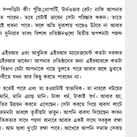
্পত্তিটা কী? পুঁজি,প্রোপার্টি, টার্নওভার রেট? নাকি আপনার
াবতে পারেন। তবে যেটাই ভাবেন সেটা পরিষ্কার করুন। তাতে
্পষ্ট ধারনা পাবে। ফলে অতি দুরাশায় গাছেও উঠবে না আবার
ুনিয়ার তাবৎ বিশাল প্রতিষ্ঠানগুলো দ্বিতীয় অপশনটা পছন্দ
্মার্ট এইচআর এবং আধুনিক এইচআর ম্যানেজমেন্ট কতটা দরকার
চআর ভাবেন? আপনার প্রতিষ্ঠানের জন্য এইচআরকে কতটা
িভাগ যেটা আপনাকে গাছে তুলতে পারে আবার জলে ডুবাতে
দেরীতে যখন আর কিছু করতে পারবেন না।
েটা হতেই পারে এবং তা হওয়াটাই স্বাভাবিক। তা নাহলে বউয়ের
, মানি এ্যান্ড মানি। টাকা ধর্ম, টাকাই স্বর্গ। আবার হ্যা,
ির উন্নয়ন করতে এসেছেন। সেটা করতে গিয়ে ব্যবসা লাটে
েমনটা ভাবলে তৃতীয়টা ভাবুন। আপনি ব্যবসা দিয়েছেন কারন
 নৈতিকতার সাথে পয়সা বানাবে আবার একই সাথে সবকুল রক্ষা
বে। আম ছালা দু’টো রক্ষা পাবে। আখেরে আপনি সমাজ সেবায়