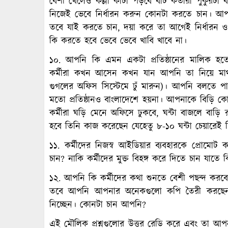
বেশী খেলেও কল্লা কাটা পড়বে বাট কর্তারা পুকুরট
নিজেই ভেবে নির্ধারন করুন কোনটা করতে চান। আপন
তবে যাই করতে চান, দয়া করে তা আগেই নির্ধারন 
কি করতে হবে ভেবে ভেবে খাবি খাবে না।
১০. আপনি কি এমন একটা প্রতিষ্ঠানের মালিক হতে 
কর্মীরা কখন আসেন কখন যান আপনি তা নিয়ে মাথা
গুগলের অফিস সিস্টেমে ঢুঁ মারুন)। আপনি বলতে 
মতো প্রতিষ্ঠানও বাংলাদেশে হয়না। আপনাকে বিড়ি কোম
কর্মীরা ঘড়ি মেনে অফিসে ঢুকবে, ঘন্টা বাজলে বাড়
হবে তিনি কাজ করেছেন যেহেতু ৮-১০ ঘন্টা চেয়ারেই
১১. কর্মীদের নিজস্ব আইডিয়ার ব্যবহারকে প্রোম
চান? নাকি কর্মীদের মুক্ত বিহঙ্গ করে দিতে চান যাতে
১২. আপনি কি কর্মীদের কথা শুনতে বেশী পছন্দ কর
তবে আপনি আপনার অনেকগুলো কপি তৈরী করছেন
নিচ্ছেন। কোনটা চান আপনি?
এই মৌলিক প্রশ্নগুলোর উত্তর রেডি করে এবং তা আপনা