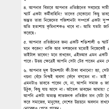
৪. আপনার বিচারে আপনার প্রতিষ্ঠানের সবচেয়ে দামী সম
স্মার্ট একটা কর্মীবাহিনি? তাদের যেকোনো কিছু ভ
অন্তত তারা নিজেদের পজিশানটা সম্পর্কে একটা সুস
অতি হতাশায় কৃমিনাশকও খাবে না। আমি যতটা জানি দ
করেছে।
৫. আপনার প্রতিষ্ঠানের জন্য একটি শক্তিশালী ও স
মনে করেন? নাকি আর দশজনের মতোই নিজেকেই এই
ভাইটাল ভাবেন? মনে রাখবেন, এইচআর এমন একটি ব
পারে। উভয় ক্ষেত্রেই আপনি সেটা টের পাবেন এমন 
৬. আপনার মূল উদ্দেশ্যটা কী-টাকা বানানো? হ্যা, স
গয়না বেঁচে নিশ্চই ব্যবসা ফেঁদে বসতেন না। তাই মানি
এমনটাও ভাবতে পারেন যে, না, আপনি সমাজ ও জাত
উঠুক, কিছু যায় আসে না। আঁতেল ভাবছেন আমায়? ত
আপনি একটা অত্যন্ত লাভজনক প্রতিষ্ঠান চান যেটা
করে সমাজের, মানুষের, দেশের উন্নয়নে অবদান রাখ
নোবেলও পেতে পারেন।