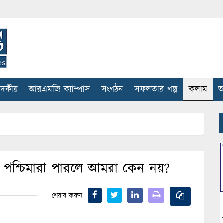
াদকীয়
আরএমজি ক্যাম্পাস
সংগঠন
সফলতার গল্প
কলাম
আ
াঠ: পশ্চিমারা পারলে আমরা কেন নয়?
শেয়ার করুন