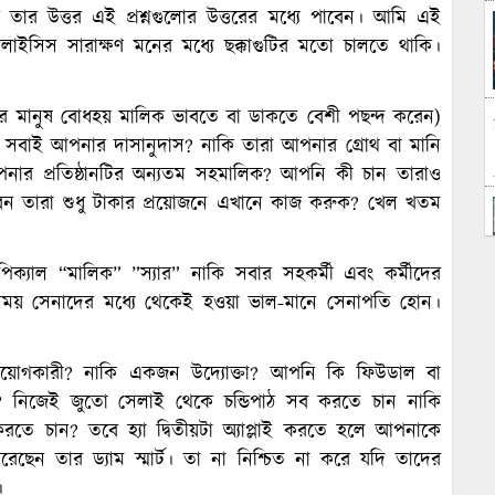
ার উত্তর এই প্রশ্নগুলোর উত্তরের মধ্যে পাবেন। আমি এই
নালাইসিস সারাক্ষণ মনের মধ্যে ছক্কাগুটির মতো চালতে থাকি।
শের মানুষ বোধহয় মালিক ভাবতে বা ডাকতে বেশী পছন্দ করেন)
সবাই আপনার দাসানুদাস? নাকি তারা আপনার গ্রোথ বা মানি
নার প্রতিষ্ঠানটির অন্যতম সহমালিক? আপনি কী চান তারাও
ন তারা শুধু টাকার প্রয়োজনে এখানে কাজ করুক? খেল খতম
্যাল “মালিক” ”স্যার” নাকি সবার সহকর্মী এবং কর্মীদের
ময় সেনাদের মধ্যে থেকেই হওয়া ভাল-মানে সেনাপতি হোন।
য়োগকারী? নাকি একজন উদ্যোক্তা? আপনি কি ফিউডাল বা
ম্যবাদী? নিজেই জুতো সেলাই থেকে চন্ডিপাঠ সব করতে চান নাকি
করতে চান? তবে হ্যা দ্বিতীয়টা অ্যাপ্লাই করতে হলে আপনাকে
েছেন তার ড্যাম স্মার্ট। তা না নিশ্চিত না করে যদি তাদের
।