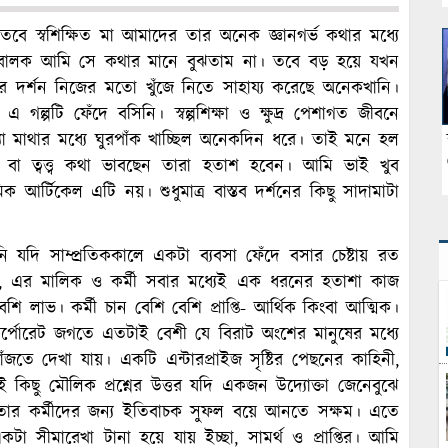
তবে স্বশিক্ষিত মা আমাদের তার অনেক জ্ঞানগর্ভ কথার মধ্যে
াবালক আমি সে কথার মানে বুঝতাম না। তবে বড় হয়ে যখন
র্শন নিজের মতো খুঁজে নিতে সাহায্য করেছে অনেকখানি।
ল্পটি ফেঁদে বসিনি। স্বল্পশিক্ষা ও ক্ষুদ্র পেশাগত জীবনে
খ্যা মাথার মধ্যে ঘুরপাঁক খাচ্ছিল অনেকদিন ধরে। তাই মনে হল
বা ত্বত্ত্ব কথা ভাবছেন তারা হতাশ হবেন। আমি ভাই খুব
 আর্টিকেল এটি নয়। শুধুমাত্র বাস্তব দর্শনের কিছু সাদামাটা
ি যদি সাম্প্রতিককালে একটা ব্যবসা ফেঁদে বসার চেষ্টায় রত
, এর মালিক ও কর্মী সবার মধ্যেই এক ধরনের হতাশা কাজ
 লাভ। কর্মী চান বেশি বেশি প্রাপ্তি- আর্থিক কিংবা আত্মিক।
ান কর্পোরেট জগতে এতটাই বেশী যে বিরাট অংশের মানুষের মধ্যে
 বাঁজতে দেখা যায়। একটি এন্টারপ্রাইজ সৃষ্টির পেছনের কাহিনী,
ুতেই কিছু মৌলিক প্রশ্নের উত্তর যদি একজন উদ্যোক্তা জেনেবুঝে
ও তার কর্মীদের জন্য ইতিবাচক সুফল বয়ে আনতে সক্ষম। এতে
া সীমারেখা টানা হয়ে যায় ইচ্ছা, সামর্থ ও প্রাপ্তির। আমি