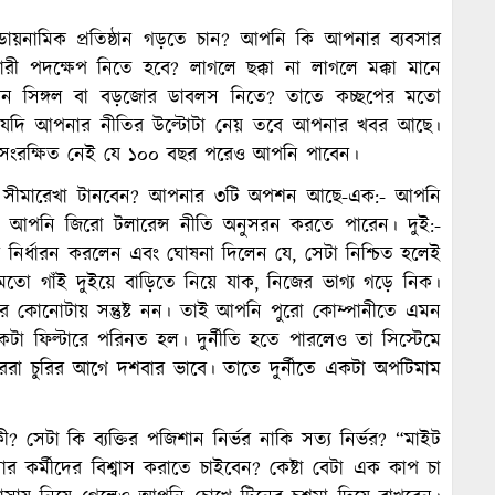
ায়নামিক প্রতিষ্ঠান গড়তে চান? আপনি কি আপনার ব্যবসার
িশনারী পদক্ষেপ নিতে হবে? লাগলে ছক্কা না লাগলে মক্কা মানে
বেন সিঙ্গল বা বড়জোর ডাবলস নিতে? তাতে কচ্ছপের মতো
িরা যদি আপনার নীতির উল্টোটা নেয় তবে আপনার খবর আছে।
 সংরক্ষিত নেই যে ১০০ বছর পরেও আপনি পাবেন।
য়ের সীমারেখা টানবেন? আপনার ৩টি অপশন আছে-এক:- আপনি
দ্ধে আপনি জিরো টলারেন্স নীতি অনুসরন করতে পারেন। দুই:-
ন নির্ধারন করলেন এবং ঘোষনা দিলেন যে, সেটা নিশ্চিত হলেই
 মতো গাঁই দুইয়ে বাড়িতে নিয়ে যাক, নিজের ভাগ্য গড়ে নিক।
 কোনোটায় সন্তুষ্ট নন। তাই আপনি পুরো কোম্পানীতে এমন
কটা ফিল্টারে পরিনত হল। দুর্নীতি হতে পারলেও তা সিস্টেমে
েরা চুরির আগে দশবার ভাবে। তাতে দুর্নীতে একটা অপটিমাম
? সেটা কি ব্যক্তির পজিশান নির্ভর নাকি সত্য নির্ভর? “মাইট
কর্মীদের বিশ্বাস করাতে চাইবেন? কেষ্টা বেটা এক কাপ চা