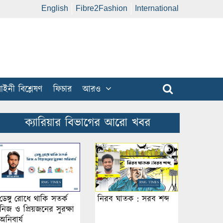
English
Fibre2Fashion
International
ইনী বিশ্লেষণ
ফিচার
আরও
ক্যারিয়ার বিভাগের আরো খবর
ডেঙ্গু রোধে থাকি সতর্ক
নিরব ঘাতক : সরব শব্দ
নিজ ও প্রিয়জনের সুরক্ষা
অনিবার্য