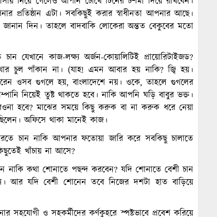
া বাসায় নিয়ে গেলেও আপনি চোখে টিনের চশমা দিয়ে রাখবেন।
ার প্রতিষ্ঠান এটা। সবকিছুই করার স্বাধীনতা আপনার আছে।
ও জানান দিন। তাহলে বাদবাকি লোকেরা অন্তত বেকুবের মতো
চান যেখানে কাজ-লক্ষ্য অর্জন-কোয়ালিটিই প্রায়োরিটাইজড?
র চুল পাঁকান না। (যাহ! এমন আবার হয় নাকি? জ্বি হয়।
পারেন ওসব গুগলে হয়, বাংলাদেশে নয়। ওকে, তাহলে গুগলের
্পানি নিয়েই তুষ্ট থাকতে হবে। নাকি আপনি ঘড়ি বাবুর ভক্ত।
ি রওনা হবে? মাঝের সময়ে কিছু করুক বা না করুক ধরে নেয়া
 ছিলেন। অফিসে থাকা মানেই কাজ।
োট করতে চান নাকি আপনার ফতোয়া জারি করে সবকিছু চালাতে
 কিছুতেই খাঁচায় না আসে?
বেন নাকি কথা শোনাতে পছন্দ করবেন? যদি শোনাতে বেশী চান
। আর যদি বেশী শোনেন তবে নিজের দশটা হাত বাড়িয়ে
র সহযোগী ও সহকর্মীদের কর্ণকুহরে স্পষ্টভাবে প্রবেশ করিয়ে