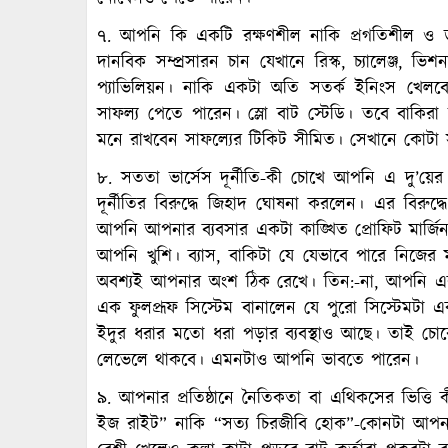
৭. আপনি কি একটি রক্ষণশীল নাকি প্রগতিশীল ও ড
দানবিক সম্প্রসারন চান যেখানে রিস্ক, চ্যালেঞ্জ, ভ
প্যাভিলিয়ন। নাকি একটা অতি সতর্ক ইনিংস খেল
সাফল্য পেতে পারেন। স্লো বাট স্টেডি। তবে বাক
মনে রাখবেন সাফল্যের টিকিট সীমিত। সেখানে কোটা
৮. সততা ভার্সেস দূর্নীতি-কী চোখে আপনি এ দু’
দূর্নীতির বিরুদ্ধে জিহাদ ঘোষনা করলেন। এর বিরু
আপনি আপনার ব্যবসার একটা কাঙ্খিত প্রোফিট মার্জি
আপনি খুশি। ব্যাস, বাকিটা যে যেভাবে পারে নিজের
অবশ্যই আপনার অংশ ঠিক রেখে। তিন:-না, আপনি এর
এক ফুলপ্রূফ সিস্টেম বানালেন যে পুরো সিস্টেমটা এ
ইদুর ধরার মতো ধরা পড়ার ব্যবস্থাও আছে। তাই চোর
লেভেলে থাকবে। এমনটাও আপনি ভাবতে পারেন।
৯. আপনার প্রতিষ্ঠানে নৈতিকতা বা এথিকসের ভিত্তি কী
ইজ রাইট” নাকি “সত্য চিরজীবি হোক”-কোনটা আপনার 