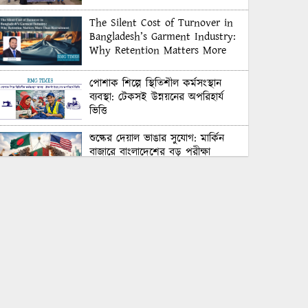
The Silent Cost of Turnover in
Bangladesh’s Garment Industry:
Why Retention Matters More
Than Recruitment
পোশাক শিল্পে স্থিতিশীল কর্মসংস্থান
ব্যবস্থা: টেকসই উন্নয়নের অপরিহার্য
ভিত্তি
শুল্কের দেয়াল ভাঙার সুযোগ: মার্কিন
বাজারে বাংলাদেশের বড় পরীক্ষা
Honoring Excellence: Texstream
Fashion Ltd. Rewards Best
Workers–2026
Control Union Bangladesh Hosts
Country’s First-Ever Carbon-
Neutral Sustainability Conference