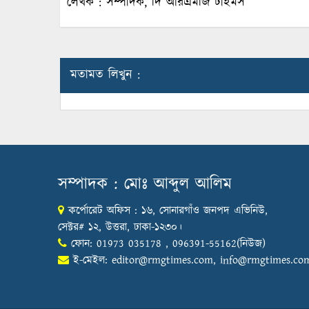
লেখক : সম্পাদক, দি আরএমজি টাইমস
মতামত লিখুন :
সম্পাদক : মোঃ আব্দুল আলিম
কর্পোরেট অফিস : ১৬, সোনারগাঁও জনপদ এভিনিউ,
সেক্টর# ১২, উত্তরা, ঢাকা-১২৩০।
ফোন: 01973 035178 , 096391-55162(নিউজ)
ই-মেইল:
editor@rmgtimes.com
,
info@rmgtimes.co