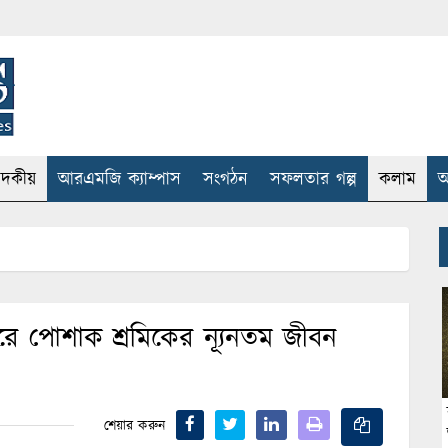
াদকীয়
আরএমজি ক্যাম্পাস
সংগঠন
সফলতার গল্প
কলাম
আ
পারে পোশাক শ্রমিকের ন্যূনতম জীবন
শেয়ার করুন