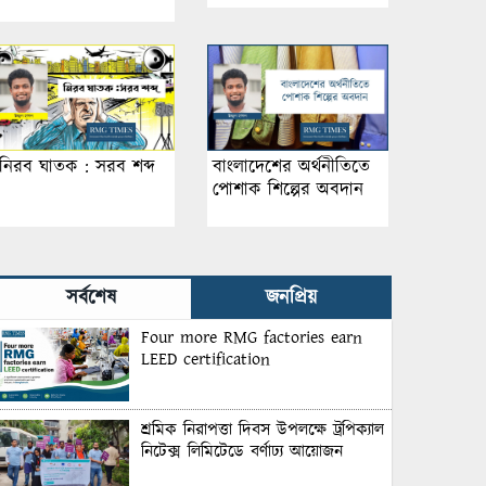
নিরব ঘাতক : সরব শব্দ
বাংলাদেশের অর্থনীতিতে
পোশাক শিল্পের অবদান
সর্বশেষ
জনপ্রিয়
Four more RMG factories earn
LEED certification
শ্রমিক নিরাপত্তা দিবস উপলক্ষে ট্রপিক্যাল
নিটেক্স লিমিটেডে বর্ণাঢ্য আয়োজন