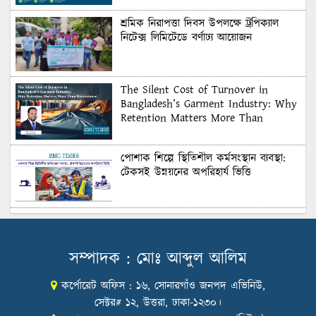
শ্রমিক নিরাপত্তা দিবস উপলক্ষে ট্রপিক্যাল
নিটেক্স লিমিটেডে বর্ণাঢ্য আয়োজন
The Silent Cost of Turnover in
Bangladesh’s Garment Industry: Why
Retention Matters More Than
Recruitment
পোশাক শিল্পে স্থিতিশীল কর্মসংস্থান ব্যবস্থা:
টেকসই উন্নয়নের অপরিহার্য ভিত্তি
শুল্কের দেয়াল ভাঙার সুযোগ: মার্কিন বাজারে
বাংলাদেশের বড় পরীক্ষা
সম্পাদক : মোঃ আব্দুল আলিম
কর্পোরেট অফিস : ১৬, সোনারগাঁও জনপদ এভিনিউ,
Honoring Excellence: Texstream
Fashion Ltd. Rewards Best Workers–
সেক্টর# ১২, উত্তরা, ঢাকা-১২৩০।
2026