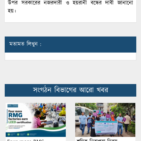
উপর সরকারের নজরদারী ও হয়রানী বন্ধের দাবী জানানো
হয়।
মতামত লিখুন :
সংগঠন বিভাগের আরো খবর