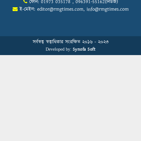
ফোন: 01973 035178 , 096391-55162(নিউজ)
ই-মেইল:
editor@rmgtimes.com
,
info@rmgtimes.com
Control Union Bangladesh Hosts
Country’s First-Ever Carbon-Neutral
Sustainability Conference
সর্বস্বত্ব স্বত্বাধিকার সংরক্ষিত ২০১৬ - ২০২৩
Synofa Soft
Developed by:
বিডিআরএমজিপি এফএনএফ ফাউন্ডেশনের
৫ম প্রতিষ্ঠাদিবস উদযাপন
Human Resource Management in
Bangladesh’s Garment Industry: From
Administrative Duties to Strategic
Transformation
স্বাস্থ্য সচেতনতা বাড়াতে মাধবপুরে মহানগর
পাবলিক স্কুলে আরকে নিট ডাইং মিলসের
স্বাস্থ্যবিধি ও প্রাথমিক চিকিৎসা প্রশিক্ষণ