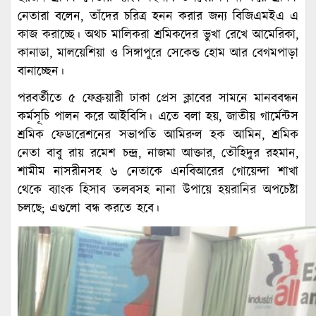
নেতারা বলেন, তাঁদের চরিত্র হনন করার জন্য বিজিএমইএ এ
কাজ করাচ্ছে। অথচ মালিকরা শ্রমিকদের ভুখা রেখে আমেরিকা,
কানাডা, মালয়েশিয়া ও সিঙ্গাপুরে সেকেন্ড হোম আর বেগমপাড়া
বানাচ্ছেন।
পরবর্তীতে ৫ ফেব্রুয়ারী ঢাকা প্রেস ক্লাবের সামনে মানববন্ধন
কর্মসূচি পালন করে আইবিসি। এতে বলা হয়, জাতীয় গার্মেন্টস
শ্রমিক ফেডারেশনের সভাপতি আমিরুল হক আমিন, শ্রমিক
নেতা বাবু রায় রমেশ চন্দ্র, নাজমা আক্তার, তৌহিদুর রহমান,
শামীম নাসরীনসহ ৬ নেতাকে এনবিআরের গোয়েন্দা শাখা
থেকে ব্যাংক হিসাব তলবসহ নানা উপায়ে হয়রানির অপচেষ্টা
চলছে; এগুলো বন্ধ করতে হবে।