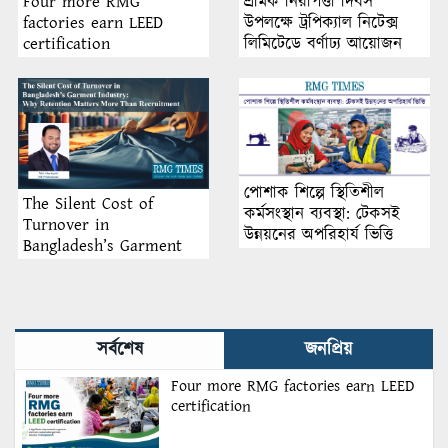
শ্রমিক নিরাপত্তা দিবস
Four more RMG
উপলক্ষে ট্রপিক্যাল নিটেক্স
factories earn LEED
লিমিটেডে বর্ণাঢ্য আয়োজন
certification
পোশাক শিল্পে স্থিতিশীল
The Silent Cost of
কর্মসংস্থান ব্যবস্থা: টেকসই
Turnover in
উন্নয়নের অপরিহার্য ভিত্তি
Bangladesh’s Garment
Industry: Why Retention
Matters More Than
Recruitment
সর্বশেষ
জনপ্রিয়
Four more RMG factories earn LEED
certification