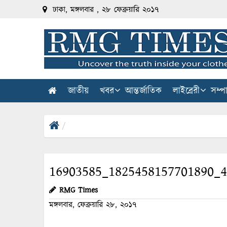
ঢাকা, মঙ্গলবার , ২৮ ফেব্রুয়ারি ২০১৭
জাতীয়
খবর
আন্তর্জাতিক
লাইব্রেরী
সম্প
16903585_1825458157701890_
RMG Times
মঙ্গলবার, ফেব্রুয়ারি ২৮, ২০১৭