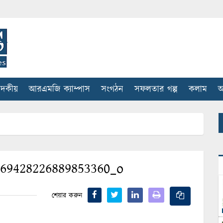
াদকীয়
আরএমজি ক্যাম্পাস
সংগঠন
সফলতার গল্প
কলাম
আ
469428226889853360_o
শেয়ার করুন