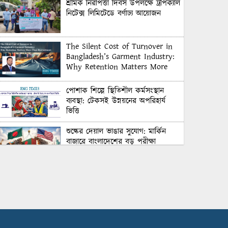
শ্রমিক নিরাপত্তা দিবস উপলক্ষে ট্রপিক্যাল
নিটেক্স লিমিটেডে বর্ণাঢ্য আয়োজন
The Silent Cost of Turnover in
Bangladesh’s Garment Industry:
Why Retention Matters More
Than Recruitment
পোশাক শিল্পে স্থিতিশীল কর্মসংস্থান
ব্যবস্থা: টেকসই উন্নয়নের অপরিহার্য
ভিত্তি
শুল্কের দেয়াল ভাঙার সুযোগ: মার্কিন
বাজারে বাংলাদেশের বড় পরীক্ষা
Honoring Excellence: Texstream
Fashion Ltd. Rewards Best
Workers–2026
Control Union Bangladesh Hosts