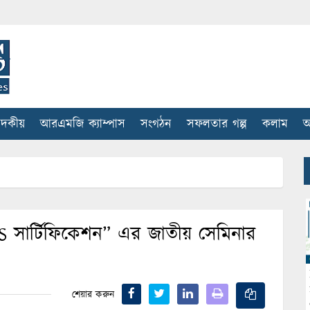
াদকীয়
আরএমজি ক্যাম্পাস
সংগঠন
সফলতার গল্প
কলাম
আ
S সার্টিফিকেশন” এর জাতীয় সেমিনার
শেয়ার করুন