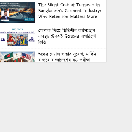
The Silent Cost of Turnover in
Bangladesh’s Garment Industry:
Why Retention Matters More
Than Recruitment
পোশাক শিল্পে স্থিতিশীল কর্মসংস্থান
ব্যবস্থা: টেকসই উন্নয়নের অপরিহার্য
ভিত্তি
শুল্কের দেয়াল ভাঙার সুযোগ: মার্কিন
বাজারে বাংলাদেশের বড় পরীক্ষা
Honoring Excellence: Texstream
Fashion Ltd. Rewards Best
Workers–2026
Control Union Bangladesh Hosts
Country’s First-Ever Carbon-
Neutral Sustainability Conference