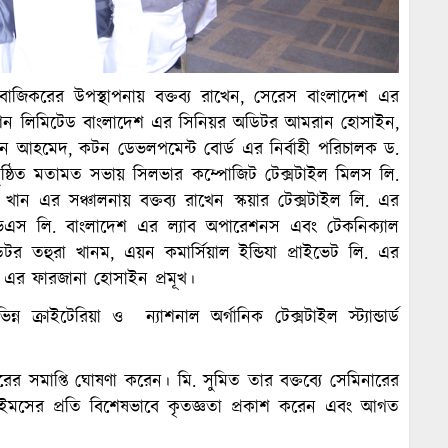
বাজিকরের উপস্থাপনায় বক্তব্য রাখেন, সেরেস বাংলাদেশ এর
িফিকেশন লিমিটেড বাংলাদেশ এর সিনিয়র অডিটর আমরান হোসাইন,
দিন আহমেদ, কটন ডেভলপমেন্ট বোর্ড এর নির্বাহী পরিচালক ড.
 অনুষ্ঠিত মতামত সভায় সিলভার কম্পোজিট টেক্সটাইল মিলস লি.
 খান এর সঞ্চালনায় বক্তব্য রাখেন স্কয়ার টেক্সটাইল লি. এর
িএস লি. বাংলাদেশ এর ল্যাব অপারেশনস এবং টেকনিক্যাল
টর তহুরা খানম, এয়ন কমার্সিয়াল ইন্ডিযা প্রাইভেট লি. এর
শ এর ফারজানা হোসাইন প্রমূখ।
ন ক্রাইটেরিয়া ও ন্যাশনাল অর্গানিক টেক্সটাইল স্ট্যান্ডার্ড
নারের সমাপ্তি ঘোষণা করেন। মি. সুমিত তার বক্তব্যে সেমিনারের
 টাইমসের প্রতি বিশেষভাবে কৃতজ্ঞতা প্রকাশ করেন এবং আগত