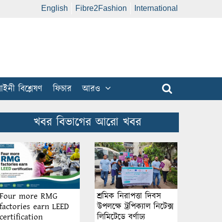
English
Fibre2Fashion
International
ইনী বিশ্লেষণ
ফিচার
আরও
খবর বিভাগের আরো খবর
শ্রমিক নিরাপত্তা দিবস
Four more RMG
উপলক্ষে ট্রপিক্যাল নিটেক্স
factories earn LEED
লিমিটেডে বর্ণাঢ্য
certification