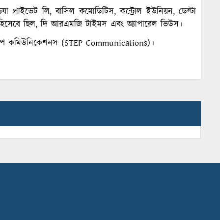
ডিযা প্রাইভেট লি, বাসিল কমোডিটিস, কন্ট্রোল ইউনিয়ন, ডেল্টা
নার হিসেবে ছিল, দি আরএমজি টাইমস এবং অ্যাপারেল ভিউস।
স্টেপ কমিউনিকেশনস (STEP Communications)।