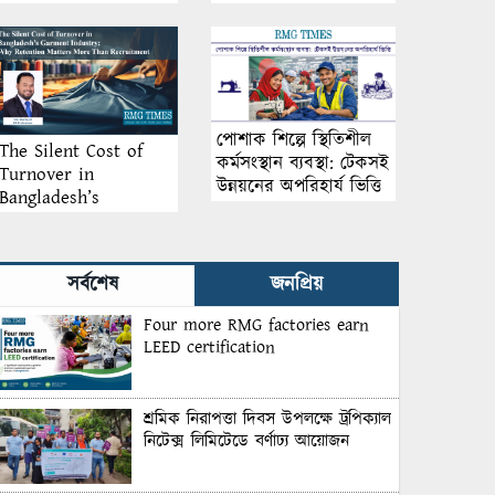
আয়োজন
পোশাক শিল্পে স্থিতিশীল
The Silent Cost of
কর্মসংস্থান ব্যবস্থা: টেকসই
Turnover in
উন্নয়নের অপরিহার্য ভিত্তি
Bangladesh’s
Garment Industry:
Why Retention
Matters More Than
সর্বশেষ
জনপ্রিয়
Recruitment
Four more RMG factories earn
LEED certification
শ্রমিক নিরাপত্তা দিবস উপলক্ষে ট্রপিক্যাল
নিটেক্স লিমিটেডে বর্ণাঢ্য আয়োজন