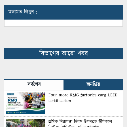
মতামত লিখুন :
বিভাগের আরো খবর
সর্বশেষ
জনপ্রিয়
Four more RMG factories earn LEED
certification
শ্রমিক নিরাপত্তা দিবস উপলক্ষে ট্রপিক্যাল