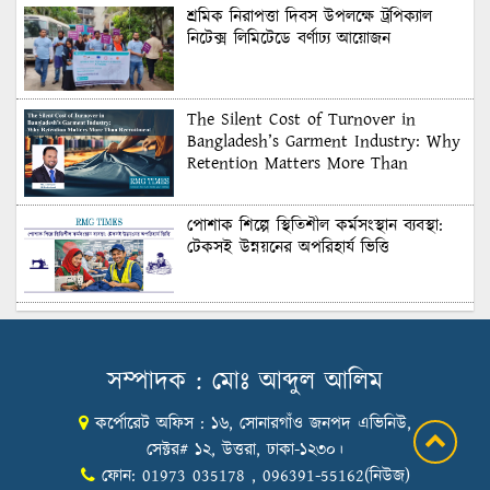
শ্রমিক নিরাপত্তা দিবস উপলক্ষে ট্রপিক্যাল
নিটেক্স লিমিটেডে বর্ণাঢ্য আয়োজন
The Silent Cost of Turnover in
Bangladesh’s Garment Industry: Why
Retention Matters More Than
Recruitment
পোশাক শিল্পে স্থিতিশীল কর্মসংস্থান ব্যবস্থা:
টেকসই উন্নয়নের অপরিহার্য ভিত্তি
শুল্কের দেয়াল ভাঙার সুযোগ: মার্কিন বাজারে
বাংলাদেশের বড় পরীক্ষা
সম্পাদক : মোঃ আব্দুল আলিম
কর্পোরেট অফিস : ১৬, সোনারগাঁও জনপদ এভিনিউ,
Honoring Excellence: Texstream
Fashion Ltd. Rewards Best Workers–
সেক্টর# ১২, উত্তরা, ঢাকা-১২৩০।
2026
ফোন: 01973 035178 , 096391-55162(নিউজ)