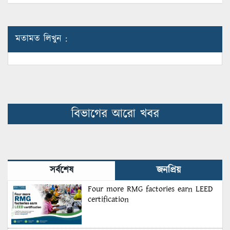
মতামত লিখুন :
বিভাগের আরো খবর
সর্বশেষ
জনপ্রিয়
Four more RMG factories earn LEED
certification