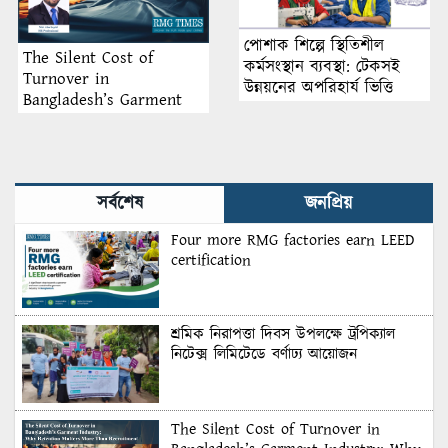
পোশাক শিল্পে স্থিতিশীল
The Silent Cost of
কর্মসংস্থান ব্যবস্থা: টেকসই
Turnover in
উন্নয়নের অপরিহার্য ভিত্তি
Bangladesh’s Garment
Industry: Why Retention
Matters More Than
Recruitment
সর্বশেষ
জনপ্রিয়
Four more RMG factories earn LEED
certification
শ্রমিক নিরাপত্তা দিবস উপলক্ষে ট্রপিক্যাল
নিটেক্স লিমিটেডে বর্ণাঢ্য আয়োজন
The Silent Cost of Turnover in