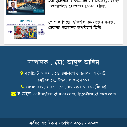
Bangladesh’s Garment Industry: Why
Retention Matters More Than
Recruitment
পোশাক শিল্পে স্থিতিশীল কর্মসংস্থান ব্যবস্থা:
টেকসই উন্নয়নের অপরিহার্য ভিত্তি
শুল্কের দেয়াল ভাঙার সুযোগ: মার্কিন বাজারে
বাংলাদেশের বড় পরীক্ষা
সম্পাদক : মোঃ আব্দুল আলিম
কর্পোরেট অফিস : ১৬, সোনারগাঁও জনপদ এভিনিউ,
Honoring Excellence: Texstream
Fashion Ltd. Rewards Best Workers–
সেক্টর# ১২, উত্তরা, ঢাকা-১২৩০।
2026
ফোন: 01973 035178 , 096391-55162(নিউজ)
ই-মেইল:
editor@rmgtimes.com
,
info@rmgtimes.com
Control Union Bangladesh Hosts
Country’s First-Ever Carbon-Neutral
Sustainability Conference
সর্বস্বত্ব স্বত্বাধিকার সংরক্ষিত ২০১৬ - ২০২৩