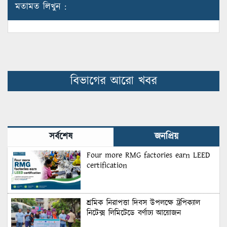
মতামত লিখুন :
বিভাগের আরো খবর
সর্বশেষ
জনপ্রিয়
Four more RMG factories earn LEED
certification
শ্রমিক নিরাপত্তা দিবস উপলক্ষে ট্রপিক্যাল
নিটেক্স লিমিটেডে বর্ণাঢ্য আয়োজন