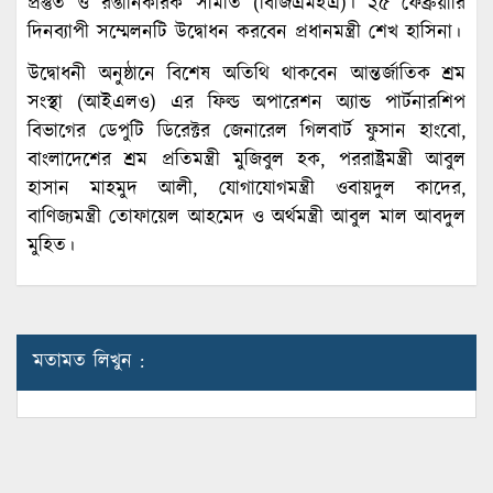
প্রস্তুত ও রপ্তানিকারক সমিতি (বিজিএমইএ)। ২৫ ফেব্রুয়ারি
দিনব্যাপী সম্মেলনটি উদ্বোধন করবেন প্রধানমন্ত্রী শেখ হাসিনা।
উদ্বোধনী অনুষ্ঠানে বিশেষ অতিথি থাকবেন আন্তর্জাতিক শ্রম
সংস্থা (আইএলও) এর ফিল্ড অপারেশন অ্যান্ড পার্টনারশিপ
বিভাগের ডেপুটি ডিরেক্টর জেনারেল গিলবার্ট ফুসান হাংবো,
বাংলাদেশের শ্রম প্রতিমন্ত্রী মুজিবুল হক, পররাষ্ট্রমন্ত্রী আবুল
হাসান মাহমুদ আলী, যোগাযোগমন্ত্রী ওবায়দুল কাদের,
বাণিজ্যমন্ত্রী তোফায়েল আহমেদ ও অর্থমন্ত্রী আবুল মাল আবদুল
মুহিত।
মতামত লিখুন :