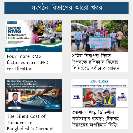
সংগঠন বিভাগের আরো খবর
শ্রমিক নিরাপত্তা দিবস
Four more RMG
উপলক্ষে ট্রপিক্যাল নিটেক্স
factories earn LEED
লিমিটেডে বর্ণাঢ্য আয়োজন
certification
পোশাক শিল্পে স্থিতিশীল
The Silent Cost of
কর্মসংস্থান ব্যবস্থা: টেকসই
Turnover in
উন্নয়নের অপরিহার্য ভিত্তি
Bangladesh’s Garment