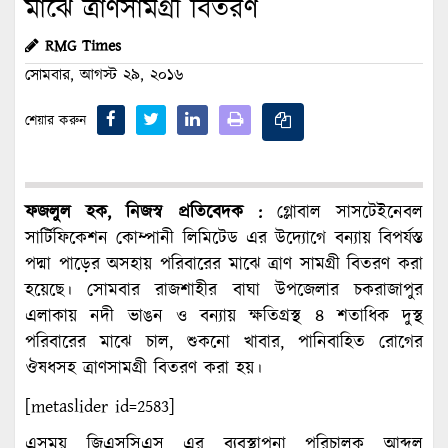
মাঝে ত্রাণসামগ্রী বিতরণ
RMG Times
সোমবার, আগস্ট ২৯, ২০১৬
শেয়ার করুন
ফজলুল হক, নিজস্ব প্রতিবেদক :
গ্লোবাল সাসটেইনেবল
সার্টিফিকেশন কোম্পানী লিমিটেড এর উদ্যোগে বন্যায় বিপর্যস্ত
পদ্মা পাড়ের অসহায় পরিবারের মাঝে ত্রাণ সামগ্রী বিতরণ করা
হয়েছে। সোমবার রাজশাহীর বাঘা উপজেলার চকরাজাপুর
এলাকায় নদী ভাঙন ও বন্যায় ক্ষতিগ্রস্থ ৪ শতাধিক দুস্থ
পরিবারের মাঝে চাল, শুকনো খাবার, পানিবাহিত রোগের
ঔষধসহ ত্রাণসামগ্রী বিতরণ করা হয়।
[metaslider id=2583]
এসময় জিএসসিএস এর ব্যবস্থাপনা পরিচালক আব্দুল