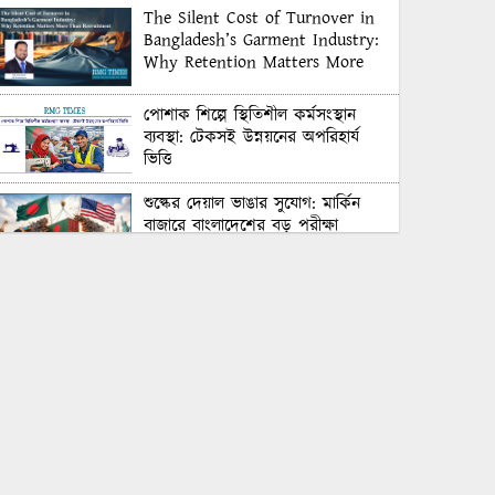
The Silent Cost of Turnover in
Bangladesh’s Garment Industry:
Why Retention Matters More
Than Recruitment
পোশাক শিল্পে স্থিতিশীল কর্মসংস্থান
ব্যবস্থা: টেকসই উন্নয়নের অপরিহার্য
ভিত্তি
শুল্কের দেয়াল ভাঙার সুযোগ: মার্কিন
বাজারে বাংলাদেশের বড় পরীক্ষা
Honoring Excellence: Texstream
Fashion Ltd. Rewards Best
Workers–2026
Control Union Bangladesh Hosts
Country’s First-Ever Carbon-
Neutral Sustainability Conference