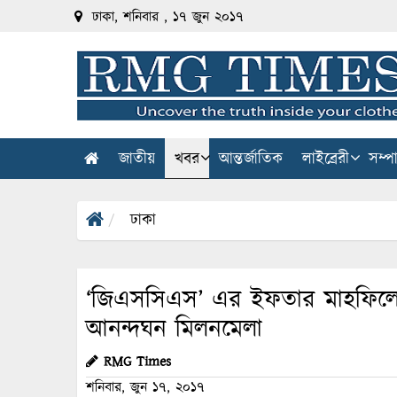
ঢাকা, শনিবার , ১৭ জুন ২০১৭
জাতীয়
খবর
আন্তর্জাতিক
লাইব্রেরী
সম্প
ঢাকা
‘জিএসসিএস’ এর ইফতার মাহফিলে 
আনন্দঘন মিলনমেলা
RMG Times
শনিবার, জুন ১৭, ২০১৭