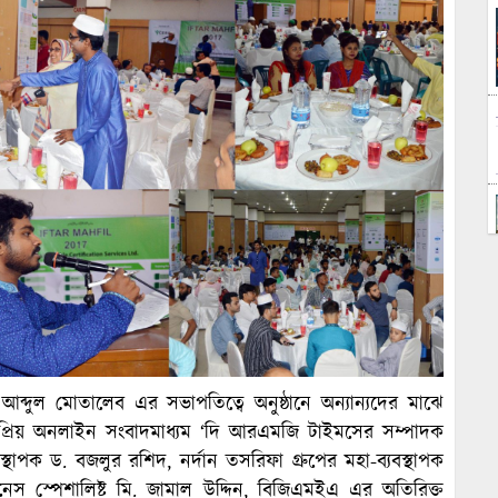
ব্দুল মোতালেব এর সভাপতিত্বে অনুষ্ঠানে অন্যান্যদের মাঝে
জনপ্রিয় অনলাইন সংবাদমাধ্যম ‘দি আরএমজি টাইমসের সম্পাদক
্থাপক ড. বজলুর রশিদ, নর্দান তসরিফা গ্রুপের মহা-ব্যবস্থাপক
স স্পেশালিষ্ট মি. জামাল উদ্দিন, বিজিএমইএ এর অতিরিক্ত