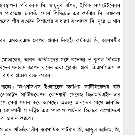
যবস্থাপনা পরিচালক মি. মামুনুর রশিদ, ইপিক সাসটেইনেবল
াসেল পারভেজ, সেফটি সোর্স লিমিটেড এর কর্ণধার মি. নজরুল
ের শীর্ষ সংগঠন বিশার্পের সাধারণ সম্পাদক মি. নূরে এ খান
ন এমআরএফ গ্রুপের প্রধান নির্বাহী কর্মকর্তা মি. আলমগীর
দুল মোতালেব, আগত অতিথিদের সঙ্গে শুভেচ্ছা ও কুশল বিনিময়
তিথিদের ধন্যবাদ জ্ঞাপন করেন এবং গ্লোবাল গ্রুপ, জিএসসিএস ও
খার প্রত্যয় ব্যক্ত করেন।
্ছে। জিএসসিএস ইংল্যান্ডের জনপ্রিয় সার্টিফিকেশন বডি
নিক প্রোডাক্টস সার্টিফিকেশন কোম্পানী সেরেজ জিএমবিএইচ এর
েশে সেবা প্রদান করে আসছে। অত্যন্ত আনন্দের সাথে জানাচ্ছি
ন কোম্পানী সেমট্রিও এর লোকাল পার্টনার হিসেবে বাংলাদেশে
সেবা প্রদান করবে।
 এর প্রতিষ্ঠাকালীন ব্যবসায়িক পার্টনার মি. আব্দুল আলিম, মি.