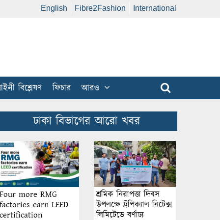
English
Fibre2Fashion
International
ইনী বিশ্লেষণ
ফিচার
আরও
ঢাকা বিভাগের আরো খবর
শ্রমিক নিরাপত্তা দিবস
Four more RMG
উপলক্ষে ট্রপিক্যাল নিটেক্স
factories earn LEED
লিমিটেডে বর্ণাঢ্য
certification