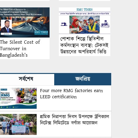
আয়োজন
পোশাক শিল্পে স্থিতিশীল
The Silent Cost of
কর্মসংস্থান ব্যবস্থা: টেকসই
Turnover in
উন্নয়নের অপরিহার্য ভিত্তি
Bangladesh’s
Garment Industry:
Why Retention
Matters More Than
সর্বশেষ
জনপ্রিয়
Recruitment
Four more RMG factories earn
LEED certification
শ্রমিক নিরাপত্তা দিবস উপলক্ষে ট্রপিক্যাল
নিটেক্স লিমিটেডে বর্ণাঢ্য আয়োজন