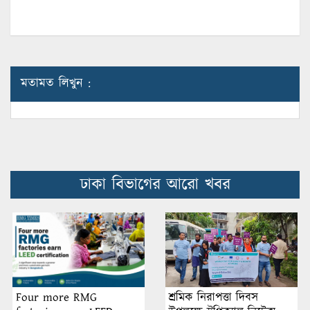
মতামত লিখুন :
ঢাকা বিভাগের আরো খবর
শ্রমিক নিরাপত্তা দিবস
Four more RMG