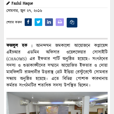
Fazlul Haque
সোমবার, জুন ২৭, ২০১৬
শেয়ার করুন
ফজলুল হক :
আনন্দঘন জমকালো আয়োজনে কপ্লায়েন্স
এইচআর এডমিন অফিসার ওয়েলফেয়ার সোসাইটি
(CHAOWS) এর ইফতার পার্টি অনুষ্ঠিত হয়েছে। সংগঠনের
সদস্য ও শুভাকাঙ্খীদের সম্মানে আয়োজিত ইফতার ও দোয়া
মাহফিলটি রাজধানীর উত্তরাস্থ গ্রেট ইন্ডিয়া রেস্টুরেন্টে সোমবার
সন্ধ্যায় অনুষ্ঠিত হয়েছে। এতে বিভিন্ন পোশাক কারখানায়
কর্মরত সংগঠনটির শতাধিক সদস্য উপস্থিত ছিলেন।