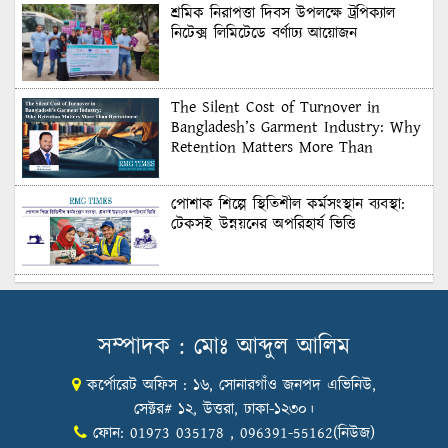
শ্রমিক নিরাপত্তা দিবস উপলক্ষে ট্রপিক্যাল
নিটেক্স লিমিটেডে বর্ণাঢ্য আয়োজন
The Silent Cost of Turnover in
Bangladesh’s Garment Industry: Why
Retention Matters More Than
Recruitment
পোশাক শিল্পে স্থিতিশীল কর্মসংস্থান ব্যবস্থা:
টেকসই উন্নয়নের অপরিহার্য ভিত্তি
শুল্কের দেয়াল ভাঙার সুযোগ: মার্কিন বাজারে
বাংলাদেশের বড় পরীক্ষা
সম্পাদক : মোঃ আব্দুল আলিম
কর্পোরেট অফিস : ১৬, সোনারগাঁও জনপদ এভিনিউ,
Honoring Excellence: Texstream
Fashion Ltd. Rewards Best Workers–
সেক্টর# ১২, উত্তরা, ঢাকা-১২৩০।
2026
ফোন: 01973 035178 , 096391-55162(নিউজ)