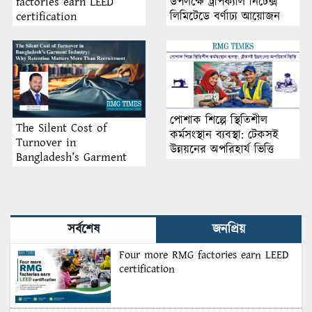
উপলক্ষে ট্রপিক্যাল নিটেক্স
factories earn LEED
লিমিটেডে বর্ণাঢ্য আয়োজন
certification
পোশাক শিল্পে স্থিতিশীল
The Silent Cost of
কর্মসংস্থান ব্যবস্থা: টেকসই
Turnover in
উন্নয়নের অপরিহার্য ভিত্তি
Bangladesh’s Garment
Industry: Why Retention
Matters More Than
Recruitment
সর্বশেষ
জনপ্রিয়
Four more RMG factories earn LEED
certification