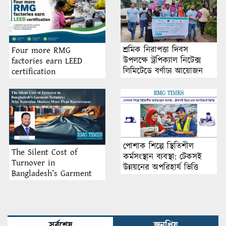
শ্রমিক নিরাপত্তা দিবস
Four more RMG
উপলক্ষে ট্রপিক্যাল নিটেক্স
factories earn LEED
লিমিটেডে বর্ণাঢ্য আয়োজন
certification
পোশাক শিল্পে স্থিতিশীল
The Silent Cost of
কর্মসংস্থান ব্যবস্থা: টেকসই
Turnover in
উন্নয়নের অপরিহার্য ভিত্তি
Bangladesh’s Garment
Industry: Why Retention
Matters More Than
Recruitment