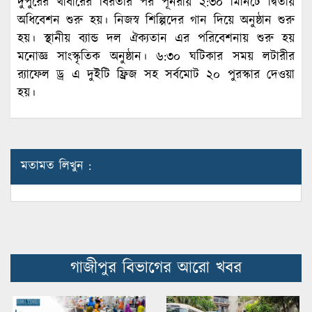
দুপুরের খাবারের বিরতীর পর পূনরায় ২:৩০ মিনিটে দ্বিতীয়
অধিবেশন শুরু হয়। নিজস্ব শিল্পিদের গান দিয়ে অনুষ্ঠান শুরু
হয়। স্থানীয় ব্যান্ড দল ঐক্যতান এর পরিবেশনায় শুরু হয়
মনোজ্ঞ সাংস্কৃতিক অনুষ্ঠান। ৬:৩০ ঘটিকার সময় লটারীর
র‌্যাফেল ড্র এ দুইটি ফ্রিজ সহ সর্বমোট ২০ পুরস্কার দেওয়া
হয়।
মতামত লিখুন :
গাজীপুর বিভাগের আরো খবর