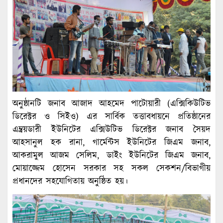
অনুষ্ঠানটি জনাব আজাদ আহমেদ পাটোয়ারী (এক্সিকিউটিভ
ডিরেক্টর ও সিইও) এর সার্বিক তত্তাবধায়নে প্রতিষ্ঠানের
এম্ব্রয়ডারী ইউনিটের এক্সিউটিভ ডিরেক্টর জনাব সৈয়দ
আহসানুল হক রানা, গার্মেন্টস ইউনিটের জিএম জনাব,
আকরামুল আজম সেলিম, ডাইং ইউনিটের জিএম জনাব,
মোয়াজ্জেম হোসেন সরকার সহ সকল সেকশন/বিভাগীয়
প্রধানদের সহযোগিতায় অনুষ্ঠিত হয়।