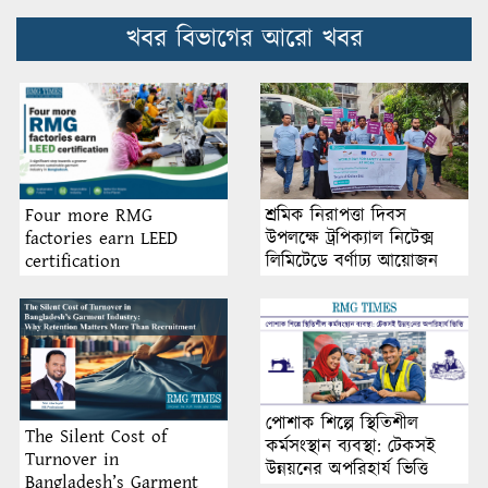
খবর বিভাগের আরো খবর
শ্রমিক নিরাপত্তা দিবস
Four more RMG
উপলক্ষে ট্রপিক্যাল নিটেক্স
factories earn LEED
লিমিটেডে বর্ণাঢ্য আয়োজন
certification
পোশাক শিল্পে স্থিতিশীল
The Silent Cost of
কর্মসংস্থান ব্যবস্থা: টেকসই
Turnover in
উন্নয়নের অপরিহার্য ভিত্তি
Bangladesh’s Garment