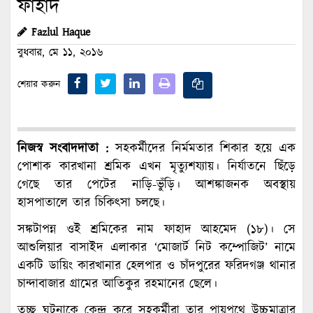
ফাহাদ
Fazlul Haque
বুধবার, মে ১১, ২০১৬
শেয়ার করুন
নিজস্ব সংবাদদাতা :
সহকর্মীদের নির্মমতার শিকার হয়ে এক
পোশাক কারখানা শ্রমিক এখন মৃত্যুশয্যায়। নির্যাতনে ছিঁড়ে
গেছে তার পেটের নাড়ি-ভুঁড়ি। আশঙ্কাজনক অবস্থায়
হাসপাতালে তার চিকিৎসা চলছে।
সঙ্কটাপন্ন ওই শ্রমিকের নাম ফাহাদ আহমেদ (১৮)। সে
আশুলিয়ার বাসাইদ এলাকার ‘মোজার্ট নিট কম্পোজিট’ নামে
একটি ডায়িং কারখানার হেলপার ও চাঁদপুরের ফরিদগঞ্জ থানার
চান্দাবাজার গ্রামের আতিকুর রহমানের ছেলে।
তুচ্ছ ঘটনাকে কেন্দ্র করে সহকর্মীরা তার পায়ুপথে উচ্চমাত্রার