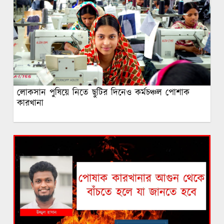
লোকসান পুষিয়ে নিতে ছুটির দিনেও কর্মচঞ্চল পোশাক
কারখানা