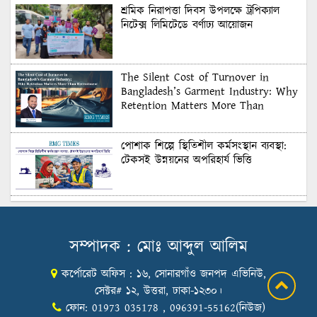
শ্রমিক নিরাপত্তা দিবস উপলক্ষে ট্রপিক্যাল
নিটেক্স লিমিটেডে বর্ণাঢ্য আয়োজন
The Silent Cost of Turnover in
Bangladesh’s Garment Industry: Why
Retention Matters More Than
Recruitment
পোশাক শিল্পে স্থিতিশীল কর্মসংস্থান ব্যবস্থা:
টেকসই উন্নয়নের অপরিহার্য ভিত্তি
শুল্কের দেয়াল ভাঙার সুযোগ: মার্কিন বাজারে
বাংলাদেশের বড় পরীক্ষা
সম্পাদক : মোঃ আব্দুল আলিম
কর্পোরেট অফিস : ১৬, সোনারগাঁও জনপদ এভিনিউ,
Honoring Excellence: Texstream
Fashion Ltd. Rewards Best Workers–
সেক্টর# ১২, উত্তরা, ঢাকা-১২৩০।
2026
ফোন: 01973 035178 , 096391-55162(নিউজ)