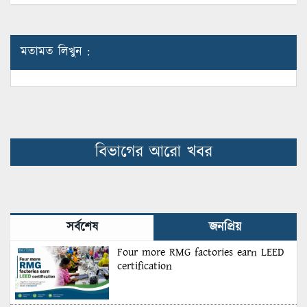
মতামত লিখুন :
বিভাগের আরো খবর
সর্বশেষ
জনপ্রিয়
Four more RMG factories earn LEED
certification