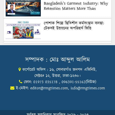
Bangladesh’s Garment Industry: Why
Retention Matters More Than
Recruitment
পোশাক শিল্পে স্থিতিশীল কর্মসংস্থান ব্যবস্থা:
টেকসই উন্নয়নের অপরিহার্য ভিত্তি
শুল্কের দেয়াল ভাঙার সুযোগ: মার্কিন বাজারে
বাংলাদেশের বড় পরীক্ষা
সম্পাদক : মোঃ আব্দুল আলিম
কর্পোরেট অফিস : ১৬, সোনারগাঁও জনপদ এভিনিউ,
Honoring Excellence: Texstream
Fashion Ltd. Rewards Best Workers–
সেক্টর# ১২, উত্তরা, ঢাকা-১২৩০।
2026
ফোন: 01973 035178 , 096391-55162(নিউজ)
ই-মেইল:
editor@rmgtimes.com
,
info@rmgtimes.com
Control Union Bangladesh Hosts
Country’s First-Ever Carbon-Neutral
Sustainability Conference
সর্বস্বত্ব স্বত্বাধিকার সংরক্ষিত ২০১৬ - ২০২৩