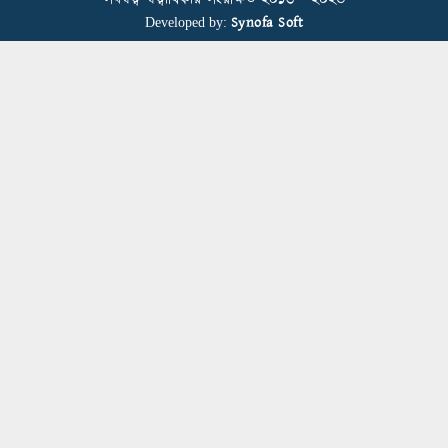
Synofa Soft
Developed by:
বিডিআরএমজিপি এফএনএফ ফাউন্ডেশনের
৫ম প্রতিষ্ঠাদিবস উদযাপন
Human Resource Management in
Bangladesh’s Garment Industry: From
Administrative Duties to Strategic
Transformation
স্বাস্থ্য সচেতনতা বাড়াতে মাধবপুরে মহানগর
পাবলিক স্কুলে আরকে নিট ডাইং মিলসের
স্বাস্থ্যবিধি ও প্রাথমিক চিকিৎসা প্রশিক্ষণ
Fakir Fashion and Epyllion Represent
Bangladesh at UN SDG Forum 2025
in Bangkok, Thailand