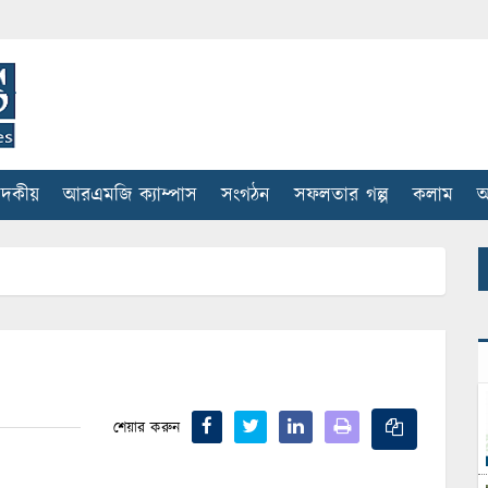
াদকীয়
আরএমজি ক্যাম্পাস
সংগঠন
সফলতার গল্প
কলাম
আ
শেয়ার করুন