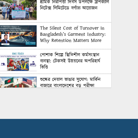
শ্রমিক নিরাপত্তা দিবস উপলক্ষে ট্রপিক্যাল
নিটেক্স লিমিটেডে বর্ণাঢ্য আয়োজন
The Silent Cost of Turnover in
Bangladesh’s Garment Industry:
Why Retention Matters More
Than Recruitment
পোশাক শিল্পে স্থিতিশীল কর্মসংস্থান
ব্যবস্থা: টেকসই উন্নয়নের অপরিহার্য
ভিত্তি
শুল্কের দেয়াল ভাঙার সুযোগ: মার্কিন
বাজারে বাংলাদেশের বড় পরীক্ষা
Honoring Excellence: Texstream
Fashion Ltd. Rewards Best
Workers–2026
Control Union Bangladesh Hosts