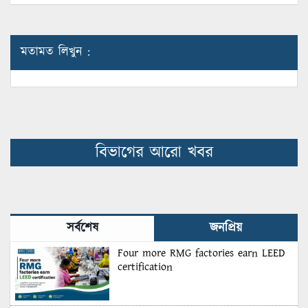
মতামত লিখুন :
বিভাগের আরো খবর
সর্বশেষ
জনপ্রিয়
Four more RMG factories earn LEED
certification