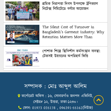
শ্রমিক নিরাপত্তা দিবস উপলক্ষে ট্রপিক্যাল
নিটেক্স লিমিটেডে বর্ণাঢ্য আয়োজন
The Silent Cost of Turnover in
Bangladesh’s Garment Industry: Why
Retention Matters More Than
Recruitment
পোশাক শিল্পে স্থিতিশীল কর্মসংস্থান ব্যবস্থা:
টেকসই উন্নয়নের অপরিহার্য ভিত্তি
শুল্কের দেয়াল ভাঙার সুযোগ: মার্কিন বাজারে
বাংলাদেশের বড় পরীক্ষা
সম্পাদক : মোঃ আব্দুল আলিম
কর্পোরেট অফিস : ১৬, সোনারগাঁও জনপদ এভিনিউ,
Honoring Excellence: Texstream
Fashion Ltd. Rewards Best Workers–
সেক্টর# ১২, উত্তরা, ঢাকা-১২৩০।
2026
ফোন: 01973 035178 , 096391-55162(নিউজ)