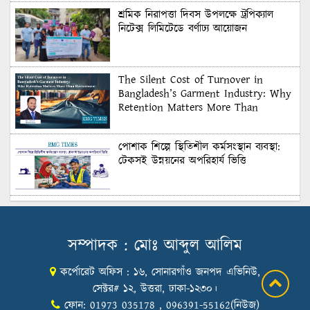
শ্রমিক নিরাপত্তা দিবস উপলক্ষে ট্রপিক্যাল
নিটেক্স লিমিটেডে বর্ণাঢ্য আয়োজন
The Silent Cost of Turnover in
Bangladesh’s Garment Industry: Why
Retention Matters More Than
Recruitment
পোশাক শিল্পে স্থিতিশীল কর্মসংস্থান ব্যবস্থা:
টেকসই উন্নয়নের অপরিহার্য ভিত্তি
শুল্কের দেয়াল ভাঙার সুযোগ: মার্কিন বাজারে
বাংলাদেশের বড় পরীক্ষা
সম্পাদক : মোঃ আব্দুল আলিম
কর্পোরেট অফিস : ১৬, সোনারগাঁও জনপদ এভিনিউ,
Honoring Excellence: Texstream
Fashion Ltd. Rewards Best Workers–
সেক্টর# ১২, উত্তরা, ঢাকা-১২৩০।
2026
ফোন: 01973 035178 , 096391-55162(নিউজ)