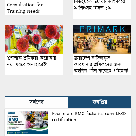
নিউইয়র্কে ভয়াবহ অগ্নিকাণ্ডে
Consultation for
৯ শিশুসহ নিহত ১৯
Training Needs
Assessment 2025 Held in
Dhaka by Sustainable
Management System Inc.
‘পোশাক শ্রমিকরা করোনায়
ক্রয়াদেশ বাতিলকৃত
নয়, মরবে‌ অনাহারেই’
কারখানার শ্রমিকদের জন্য
তহবিল গঠন করেছে প্রাইমার্ক
সর্বশেষ
জনপ্রিয়
Four more RMG factories earn LEED
certification