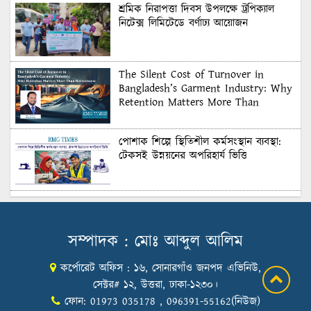
শ্রমিক নিরাপত্তা দিবস উপলক্ষে ট্রপিক্যাল
নিটেক্স লিমিটেডে বর্ণাঢ্য আয়োজন
The Silent Cost of Turnover in
Bangladesh’s Garment Industry: Why
Retention Matters More Than
Recruitment
পোশাক শিল্পে স্থিতিশীল কর্মসংস্থান ব্যবস্থা:
টেকসই উন্নয়নের অপরিহার্য ভিত্তি
শুল্কের দেয়াল ভাঙার সুযোগ: মার্কিন বাজারে
বাংলাদেশের বড় পরীক্ষা
সম্পাদক : মোঃ আব্দুল আলিম
কর্পোরেট অফিস : ১৬, সোনারগাঁও জনপদ এভিনিউ,
Honoring Excellence: Texstream
Fashion Ltd. Rewards Best Workers–
সেক্টর# ১২, উত্তরা, ঢাকা-১২৩০।
2026
ফোন: 01973 035178 , 096391-55162(নিউজ)