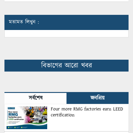
মতামত লিখুন :
বিভাগের আরো খবর
সর্বশেষ
জনপ্রিয়
Four more RMG factories earn LEED
certification