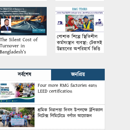
আয়োজন
পোশাক শিল্পে স্থিতিশীল
The Silent Cost of
কর্মসংস্থান ব্যবস্থা: টেকসই
Turnover in
উন্নয়নের অপরিহার্য ভিত্তি
Bangladesh’s
Garment Industry:
Why Retention
Matters More Than
সর্বশেষ
জনপ্রিয়
Recruitment
Four more RMG factories earn
LEED certification
শ্রমিক নিরাপত্তা দিবস উপলক্ষে ট্রপিক্যাল
নিটেক্স লিমিটেডে বর্ণাঢ্য আয়োজন