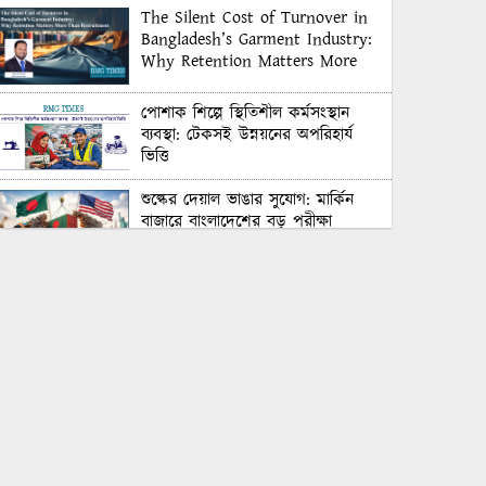
The Silent Cost of Turnover in
Bangladesh’s Garment Industry:
Why Retention Matters More
Than Recruitment
পোশাক শিল্পে স্থিতিশীল কর্মসংস্থান
ব্যবস্থা: টেকসই উন্নয়নের অপরিহার্য
ভিত্তি
শুল্কের দেয়াল ভাঙার সুযোগ: মার্কিন
বাজারে বাংলাদেশের বড় পরীক্ষা
Honoring Excellence: Texstream
Fashion Ltd. Rewards Best
Workers–2026
Control Union Bangladesh Hosts
Country’s First-Ever Carbon-
Neutral Sustainability Conference