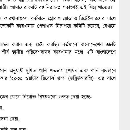
পোশাক ও বস্ত্র রপ্তানিকারক দেশ। তিনি বলেন, ‘এই খাতে ৪৫
ারী। আমাদের মোট রপ্তানির ৮৩ শতাংশই এই শিল্প খাতের।’
্যে কারখানাগুলো বর্তমানে গ্লোবাল ব্র্যান্ড ও রিটেইলারদের সাথে
ত্যেকটি কারখানায় পেশাগত নিরাপত্তা কমিটি রয়েছে, যেখানে
্ধব করার জন্য চেষ্টা করছি। বর্তমানে বাংলাদেশের ৩৮টি
র্ষ স্থানীয় পরিবেশবান্ধব কারখানার মধ্যে ৭টি বাংলাদেশে
 মান অনুযায়ী দূষিত পানি শতভাগ শোধন এবং পানি ব্যবহারে
রকার ‘২০৩০ ওয়াটার রিসোর্স গ্রুপ’ (ডব্লিউআরজি)- এর সাথে
্ষেত্রে নিম্নোক্ত বিষয়গুলো গুরুত্ব দেয়া হচ্ছে-
া,
োদনা দেয়া,