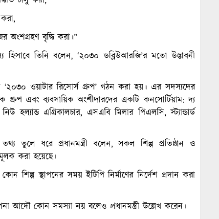
দ্ধতি চালু করা,
 করা,
 অংশগ্রহণ বৃদ্ধি করা।”
দস্য হিসাবে তিনি বলেন, ‘২০৩০ ডব্লিউআরজি’র মতো উদ্ভাবনী
লে ‘২০৩০ ওয়াটার রিসোর্স গ্রুপ’ গঠন করা হয়। এর সদস্যদের
ব্যাংক গ্রুপ এবং ব্যবসায়িক অংশীদারদের একটি কনসোর্টিয়াম: দ্য
িউ হল্যান্ড এগ্রিকালচার, এসএবি মিলার পিএলসি, স্ট্যান্ডার্ড
থ্য তুলে ধরে প্রধানমন্ত্রী বলেন, সকল শিল্প প্রতিষ্ঠান ও
যতামূলক করা হয়েছে।
কোন শিল্প স্থাপনের সময় ইটিপি নির্মাণের নির্দেশ প্রদান করা
স্থাপনা আদৌ কোন সমস্যা নয় বলেও প্রধানমন্ত্রী উল্লেখ করেন।