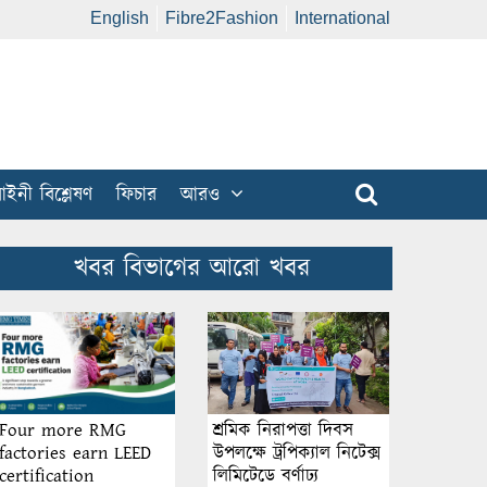
English
Fibre2Fashion
International
ইনী বিশ্লেষণ
ফিচার
আরও
খবর বিভাগের আরো খবর
শ্রমিক নিরাপত্তা দিবস
Four more RMG
উপলক্ষে ট্রপিক্যাল নিটেক্স
factories earn LEED
লিমিটেডে বর্ণাঢ্য
certification