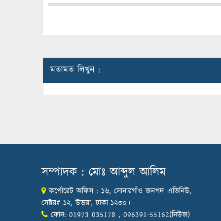
মতামত লিখুন :
সম্পাদক : মোঃ আব্দুল আলিম
কর্পোরেট অফিস : ১৬, সোনারগাঁও জনপদ এভিনিউ,
সেক্টর# ১২, উত্তরা, ঢাকা-১২৩০।
ফোন: 01973 035178 , 096391-55162(নিউজ)