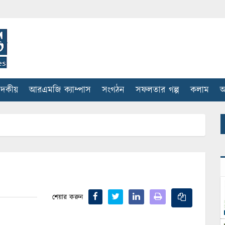
াদকীয়
আরএমজি ক্যাম্পাস
সংগঠন
সফলতার গল্প
কলাম
আ
শেয়ার করুন