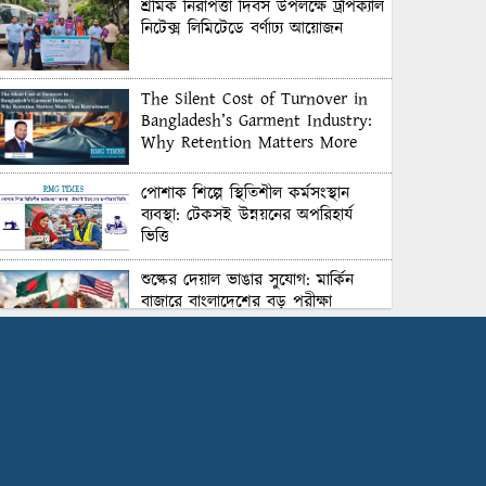
শ্রমিক নিরাপত্তা দিবস উপলক্ষে ট্রপিক্যাল
নিটেক্স লিমিটেডে বর্ণাঢ্য আয়োজন
The Silent Cost of Turnover in
Bangladesh’s Garment Industry:
Why Retention Matters More
Than Recruitment
পোশাক শিল্পে স্থিতিশীল কর্মসংস্থান
ব্যবস্থা: টেকসই উন্নয়নের অপরিহার্য
ভিত্তি
শুল্কের দেয়াল ভাঙার সুযোগ: মার্কিন
বাজারে বাংলাদেশের বড় পরীক্ষা
Honoring Excellence: Texstream
Fashion Ltd. Rewards Best
Workers–2026
Control Union Bangladesh Hosts