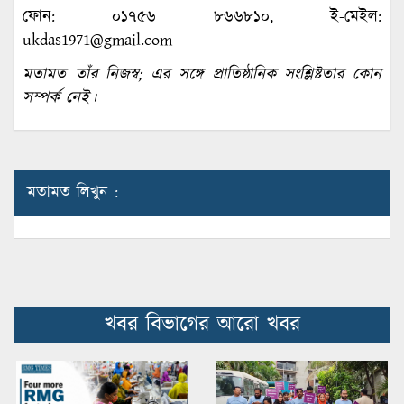
ফোন: ০১৭৫৬ ৮৬৬৮১০, ই-মেইল:
ukdas1971@gmail.com
মতামত তাঁর নিজস্ব; এর সঙ্গে প্রাতিষ্ঠানিক সংশ্লিষ্টতার কোন
সম্পর্ক নেই।
মতামত লিখুন :
খবর বিভাগের আরো খবর