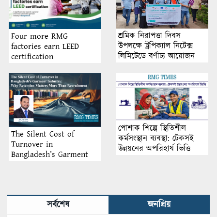
শ্রমিক নিরাপত্তা দিবস
Four more RMG
উপলক্ষে ট্রপিক্যাল নিটেক্স
factories earn LEED
লিমিটেডে বর্ণাঢ্য আয়োজন
certification
পোশাক শিল্পে স্থিতিশীল
The Silent Cost of
কর্মসংস্থান ব্যবস্থা: টেকসই
Turnover in
উন্নয়নের অপরিহার্য ভিত্তি
Bangladesh’s Garment
Industry: Why Retention
Matters More Than
Recruitment
সর্বশেষ
জনপ্রিয়