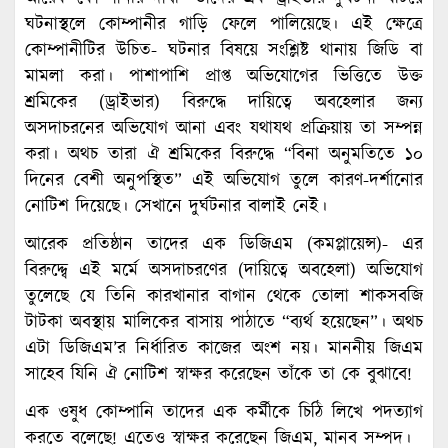
ঘটনাস্থলে কোম্পানীর গাড়ি ফেলে পালিয়েছে। এই ক্ষেত্রে
কোম্পানীটির উচিত- ঘটনার বিষয়ে সংশ্লিষ্ট থানায় জিডি বা
মামলা করা। পাশাপাশি প্রাপ্ত অভিযোগের ভিত্তিতে উক্ত
শ্রমিকের (ড্রাইভার) বিরুদ্ধে দায়িত্বে অবহেলার জন্য
অসদাচরনের অভিযোগ আনা এবং যথাযথ প্রক্রিয়ায় তা সম্পন্ন
করা। অথচ তারা ঐ শ্রমিকের বিরুদ্ধে “বিনা অনুমতিতে ১০
দিনের বেশী অনুপস্থিত” এই অভিযোগ তুলে কারণ-দর্শানোর
নোটিশ দিয়েছে। সেখানে দুর্ঘটনার বালাই নেই।
আরেক প্রতিষ্ঠান তাদের এক ডিজিএম (কমপ্লায়েন্স)- এর
বিরুদ্দ্বে এই মর্মে অসদাচরণের (দায়িত্বে অবহেলা) অভিযোগ
তুলেছে যে তিনি কারখানার বাগান থেকে তোলা শাকসবজি
টাটকা অবস্থায় মালিকের বাসায় পাঠাতে “ব্যর্থ হয়েছেন”। অথচ
এটা ডিজিএম’র নির্ধারিত কাজের অংশ নয়। মাননীয় জিএম
সাহেব যিনি ঐ নোটিশ স্বাক্ষর করেছেন তাঁকে তা কে বুঝাবে!
এক ওষুধ কোম্পানি তাদের এক কর্মীকে চিঠি লিখে পদত্যাগ
করতে বলেছে! এতেও স্বাক্ষর করেছেন জিএম, মানব সম্পদ।