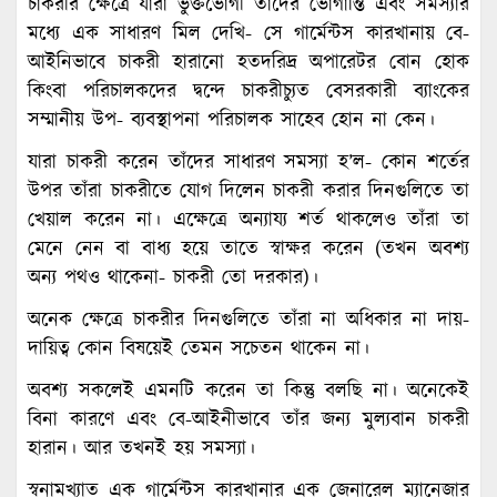
চাকরীর ক্ষেত্রে যারা ভুক্তভোগী তাঁদের ভোগান্তি এবং সমস্যার
মধ্যে এক সাধারণ মিল দেখি- সে গার্মেন্টস কারখানায় বে-
আইনিভাবে চাকরী হারানো হতদরিদ্র অপারেটর বোন হোক
কিংবা পরিচালকদের দ্বন্দে চাকরীচ্যুত বেসরকারী ব্যাংকের
সম্মানীয় উপ- ব্যবস্থাপনা পরিচালক সাহেব হোন না কেন।
যারা চাকরী করেন তাঁদের সাধারণ সমস্যা হ’ল- কোন শর্তের
উপর তাঁরা চাকরীতে যোগ দিলেন চাকরী করার দিনগুলিতে তা
খেয়াল করেন না। এক্ষেত্রে অন্যায্য শর্ত থাকলেও তাঁরা তা
মেনে নেন বা বাধ্য হয়ে তাতে স্বাক্ষর করেন (তখন অবশ্য
অন্য পথও থাকেনা- চাকরী তো দরকার)।
অনেক ক্ষেত্রে চাকরীর দিনগুলিতে তাঁরা না অধিকার না দায়-
দায়িত্ব কোন বিষয়েই তেমন সচেতন থাকেন না।
অবশ্য সকলেই এমনটি করেন তা কিন্তু বলছি না। অনেকেই
বিনা কারণে এবং বে-আইনীভাবে তাঁর জন্য মুল্যবান চাকরী
হারান। আর তখনই হয় সমস্যা।
স্বনামখ্যাত এক গার্মেন্টস কারখানার এক জেনারেল ম্যানেজার