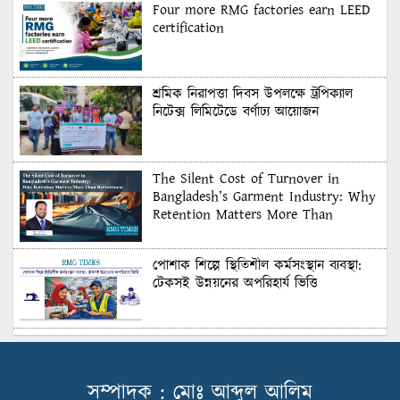
Four more RMG factories earn LEED
certification
শ্রমিক নিরাপত্তা দিবস উপলক্ষে ট্রপিক্যাল
নিটেক্স লিমিটেডে বর্ণাঢ্য আয়োজন
The Silent Cost of Turnover in
Bangladesh’s Garment Industry: Why
Retention Matters More Than
Recruitment
পোশাক শিল্পে স্থিতিশীল কর্মসংস্থান ব্যবস্থা:
টেকসই উন্নয়নের অপরিহার্য ভিত্তি
শুল্কের দেয়াল ভাঙার সুযোগ: মার্কিন বাজারে
বাংলাদেশের বড় পরীক্ষা
সম্পাদক : মোঃ আব্দুল আলিম