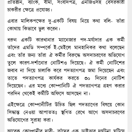
প্রতিষ্ঠান, ব্যাংক, বীমা, সংবাদপত্র, এনজিওসহ বেসরকারী
চাকরীর ক্ষেত্রে প্রযোজ্য।
এবার মালিকপক্ষের দু-একটি বিষয় নিয়ে কথা বলি- তাঁরা
কোথায় কিভাবে ভুল করেন।
ধরুন একটি কারখানার ম্যানেজার পদ-মর্যাদার এক কর্মী
তাঁদের এমডি সম্পর্কে ই-মেইলে মানহানিকর কথা বলেছেন
এবং তাঁর জন্য তাঁরা ঐ কর্মীর বিরুদ্ধে অসদাচরণের অভিযোগ
তুলে কারণ-দর্শানোর নোটিশও দিয়েছে। ঐ কর্মী নোটিশের
জবাব না দিয়ে চালাকি করে পদত্যাগপত্র জমা দিয়েছেন এবং
তাতে পদত্যাগপত্র কার্যকর করতে ৩০ দিনের নোটিশ
দিয়েছেন। এর মধ্যে কোম্পানিটি ঐ পদত্যাগপত্র গ্রহণ করার
পরদিন থেকেই কর্মীটি অফিসে আসছেন না।
এইক্ষেত্রে কোম্পানীটির উচিত ছিল পদত্যাগের বিষয়ে কোন
সিদ্ধান্ত নেওয়া আপাততঃ স্থগিত রেখে আগে অসদাচরণের
অভিযোগের সুরাহা করা।
আরেক কোম্পানীর দাবী- তাঁদের এক ড্রাইভার দুর্ঘটনা ঘটিয়ে