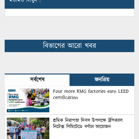
মতামত লিখুন :
বিভাগের আরো খবর
সর্বশেষ
জনপ্রিয়
Four more RMG factories earn LEED
certification
শ্রমিক নিরাপত্তা দিবস উপলক্ষে ট্রপিক্যাল
নিটেক্স লিমিটেডে বর্ণাঢ্য আয়োজন