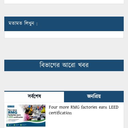
মতামত লিখুন :
বিভাগের আরো খবর
সর্বশেষ
জনপ্রিয়
Four more RMG factories earn LEED
certification