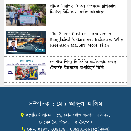
শ্রমিক নিরাপত্তা দিবস উপলক্ষে ট্রপিক্যাল
নিটেক্স লিমিটেডে বর্ণাঢ্য আয়োজন
The Silent Cost of Turnover in
Bangladesh’s Garment Industry: Why
Retention Matters More Than
Recruitment
পোশাক শিল্পে স্থিতিশীল কর্মসংস্থান ব্যবস্থা:
টেকসই উন্নয়নের অপরিহার্য ভিত্তি
শুল্কের দেয়াল ভাঙার সুযোগ: মার্কিন বাজারে
বাংলাদেশের বড় পরীক্ষা
সম্পাদক : মোঃ আব্দুল আলিম
কর্পোরেট অফিস : ১৬, সোনারগাঁও জনপদ এভিনিউ,
Honoring Excellence: Texstream
Fashion Ltd. Rewards Best Workers–
সেক্টর# ১২, উত্তরা, ঢাকা-১২৩০।
2026
ফোন: 01973 035178 , 096391-55162(নিউজ)