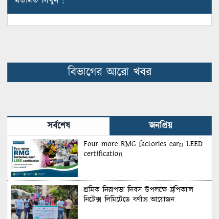
মতামত লিখুন :
বিভাগের আরো খবর
সর্বশেষ
জনপ্রিয়
Four more RMG factories earn LEED
certification
শ্রমিক নিরাপত্তা দিবস উপলক্ষে ট্রপিক্যাল
নিটেক্স লিমিটেডে বর্ণাঢ্য আয়োজন